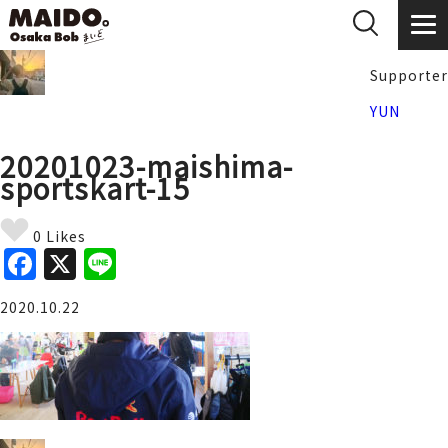
Supporter
YUN
20201023-maishima-
sportskart-15
0 Likes
F
X
Li
a
n
2020.10.22
c
e
e
b
o