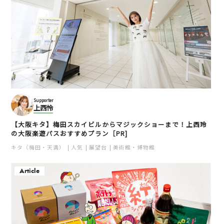
Supporter
上西怜
【大阪キタ】梅田スカイビルからマジックショーまで！上西玲
の大阪楽遊パスおすすめプラン［PR]
キタ（梅田・天満）
人気
展望台
美術館・博物館
Article