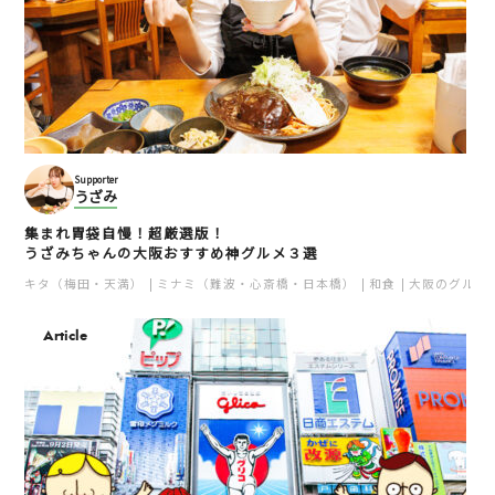
Supporter
うざみ
集まれ胃袋自慢！超厳選版！
うざみちゃんの大阪おすすめ神グルメ３選
キタ（梅田・天満）
ミナミ（難波・心斎橋・日本橋）
和食
大阪のグルメ
Article