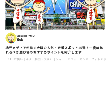
Osaka Bob FAMILY
Bob
地元メディアが推す大阪の人気・定番スポット15選！一度は訪
れるべき遊び場のおすすめポイントを紹介します
USJ
お笑い
キタ（梅田・天満）
ショー・パフォーマンス
フォトスポッ