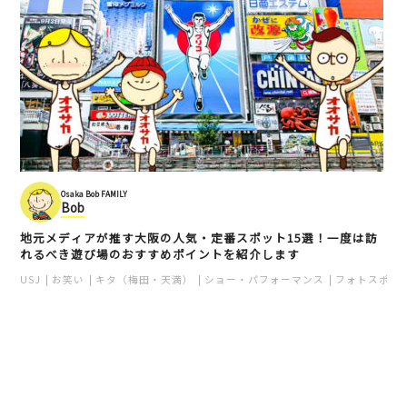
Osaka Bob FAMILY
Bob
地元メディアが推す大阪の人気・定番スポット15選！一度は訪
れるべき遊び場のおすすめポイントを紹介します
USJ
お笑い
キタ（梅田・天満）
ショー・パフォーマンス
フォトスポッ