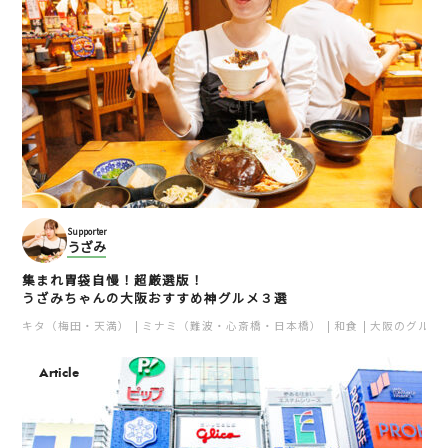
Supporter
うざみ
集まれ胃袋自慢！超厳選版！
うざみちゃんの大阪おすすめ神グルメ３選
キタ（梅田・天満）
ミナミ（難波・心斎橋・日本橋）
和食
大阪のグルメ
Article