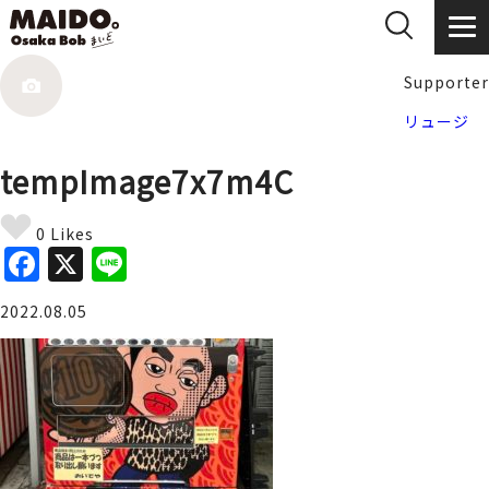
Supporter
リュージ
tempImage7x7m4C
0 Likes
F
X
Li
a
n
2022.08.05
c
e
e
b
o
o