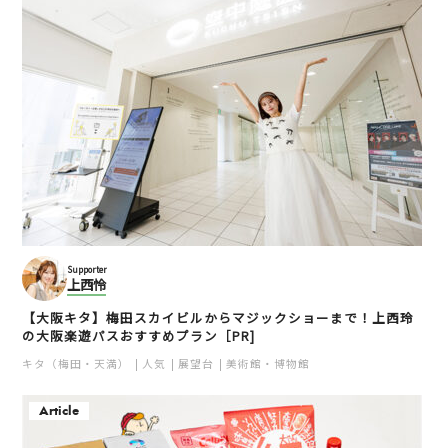
Supporter
上西怜
【大阪キタ】梅田スカイビルからマジックショーまで！上西玲
の大阪楽遊パスおすすめプラン［PR]
キタ（梅田・天満）
人気
展望台
美術館・博物館
Article