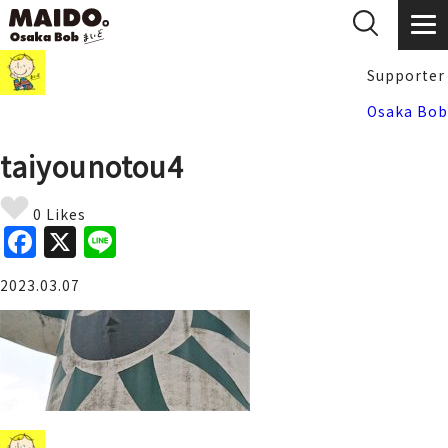
Supporter
Osaka Bob
taiyounotou4
0 Likes
F
X
Li
a
n
2023.03.07
c
e
e
b
o
o