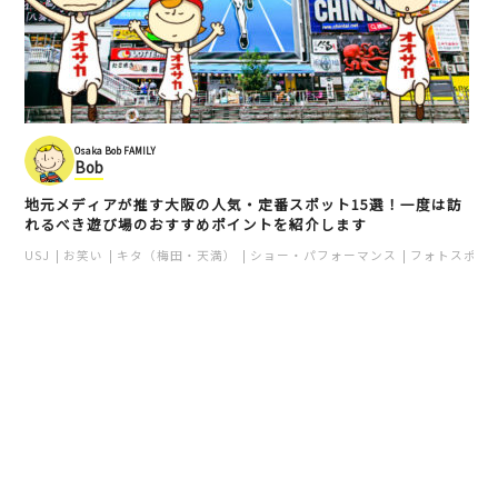
Osaka Bob FAMILY
Bob
地元メディアが推す大阪の人気・定番スポット15選！一度は訪
れるべき遊び場のおすすめポイントを紹介します
USJ
お笑い
キタ（梅田・天満）
ショー・パフォーマンス
フォトスポッ