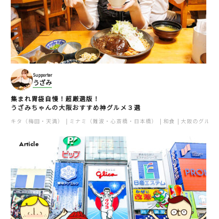
Supporter
うざみ
集まれ胃袋自慢！超厳選版！
うざみちゃんの大阪おすすめ神グルメ３選
キタ（梅田・天満）
ミナミ（難波・心斎橋・日本橋）
和食
大阪のグルメ
Article