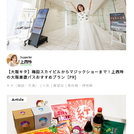
Supporter
上西怜
【大阪キタ】梅田スカイビルからマジックショーまで！上西玲
の大阪楽遊パスおすすめプラン［PR]
キタ（梅田・天満）
人気
展望台
美術館・博物館
Article