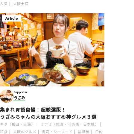
人気
大阪土産
Article
Supporter
うざみ
集まれ胃袋自慢！超厳選版！
うざみちゃんの大阪おすすめ神グルメ３選
キタ（梅田・天満）
ミナミ（難波・心斎橋・日本橋）
和食
大阪のグルメ
寿司・シーフード
居酒屋
目的