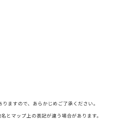
ベイエリア
（USJ・海遊館）
新大阪・十三
天神祭り
建造物
泉南
（KIX・りんくう・岸和田）
その他
ありますので、あらかじめご了承ください。
際の地名とマップ上の表記が違う場合があります。