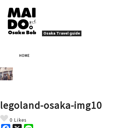
Osaka Travel guide
大阪グルメ
祭
HOME
ナイトライフ
イベント
エンターテイメント
四季・自然
ローカルフード
た
アクティビティ
宿泊
キタ（梅田・北新地）
文化・歴史
大阪人
legoland-osaka-img10
癒やし
その他
アート
春
夏
秋
冬
焼肉
ス
0 Likes
スポーツ