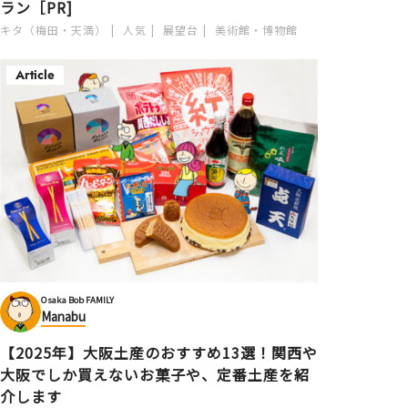
ラン［PR]
キタ（梅田・天満）
人気
展望台
美術館・博物館
Article
Osaka Bob FAMILY
Manabu
【2025年】大阪土産のおすすめ13選！関西や
大阪でしか買えないお菓子や、定番土産を紹
介します