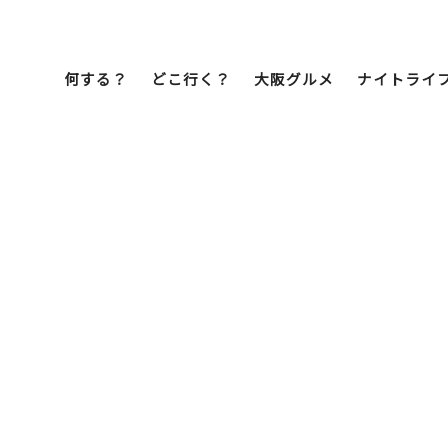
何する？
どこ行く？
大阪グルメ
ナイトライ
Bob Famil
マイプランを作
マイプランをシ
文化・歴史
展望台
ミナミ
こ焼き
居酒屋
ラーメン
（道頓堀・難波・
心斎橋・日本橋）
天王寺・阿倍野・新世界
街歩き
クルーズ
イーツ
カフェ
酒