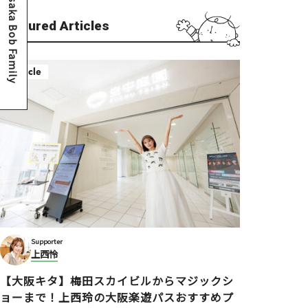
Osaka Bob Family
Featured Articles
Article
Supporter
上西怜
【大阪キタ】梅田スカイビルからマジックシ
ョーまで！上西玲の大阪楽遊パスおすすめプ