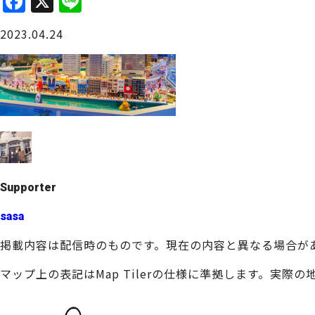
F
X
Li
a
n
大阪城周辺
2023.04.24
c
e
e
b
o
o
堺・泉北
k
Supporter
sasa
掲載内容は配信時のものです。現在の内容と異なる場合が
マップ上の表記はMap Tilerの仕様に準拠します。実