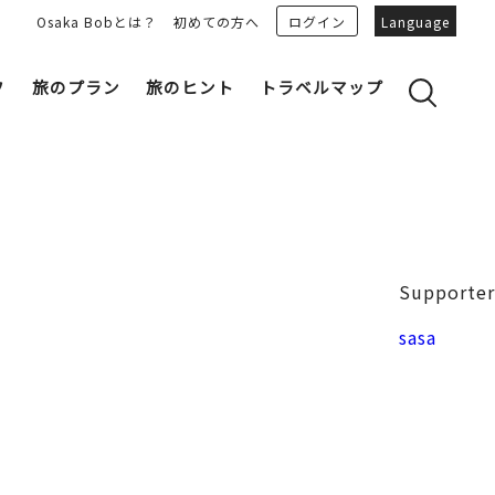
Osaka Bobとは？
初めての方へ
ログイン
Language
フ
旅のプラン
旅のヒント
トラベルマップ
yのおすすめプランを見る
OSAKA 雑学
る
OSAKAN PEOPLE
ェア
“おおきに”トークガイド
Osaka Bob ダウンロード
大阪城
Supporter
和食
MOVIE 大阪の街を歩こう
中之島・本町
sasa
LINEスタンプ
フリーマガジン
フォトスポット
ユニーク
Bob‘ｓ パートナー