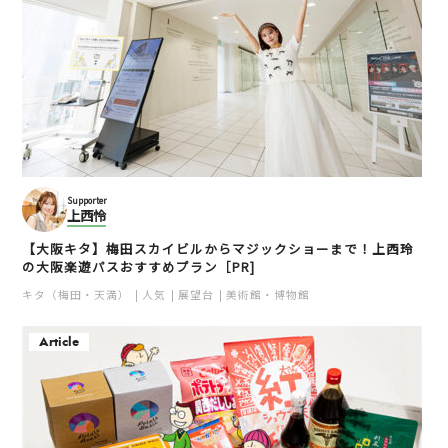
Supporter
上西怜
【大阪キタ】梅田スカイビルからマジックショーまで！上西玲
の大阪楽遊パスおすすめプラン［PR]
キタ（梅田・天満）
人気
展望台
美術館・博物館
Article