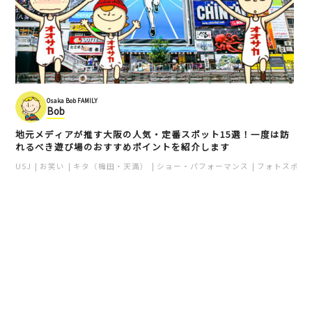
Osaka Bob FAMILY
Bob
地元メディアが推す大阪の人気・定番スポット15選！一度は訪
れるべき遊び場のおすすめポイントを紹介します
USJ
お笑い
キタ（梅田・天満）
ショー・パフォーマンス
フォトスポッ