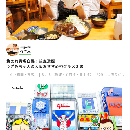
Supporter
うざみ
集まれ胃袋自慢！超厳選版！
うざみちゃんの大阪おすすめ神グルメ３選
キタ（梅田・天満）
ミナミ（難波・心斎橋・日本橋）
和食
大阪のグルメ
Article