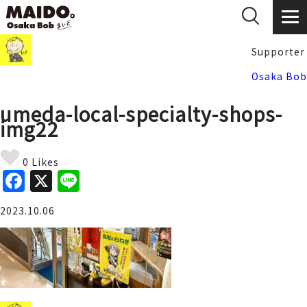
Supporter
Osaka Bob
umeda-local-specialty-shops-
img22
0 Likes
F
X
Li
a
n
2023.10.06
c
e
e
b
o