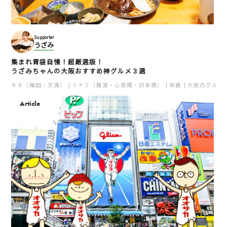
Supporter
うざみ
集まれ胃袋自慢！超厳選版！
うざみちゃんの大阪おすすめ神グルメ３選
キタ（梅田・天満）
ミナミ（難波・心斎橋・日本橋）
和食
大阪のグルメ
Article