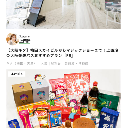
Supporter
上西怜
【大阪キタ】梅田スカイビルからマジックショーまで！上西玲
の大阪楽遊パスおすすめプラン［PR]
キタ（梅田・天満）
人気
展望台
美術館・博物館
Article