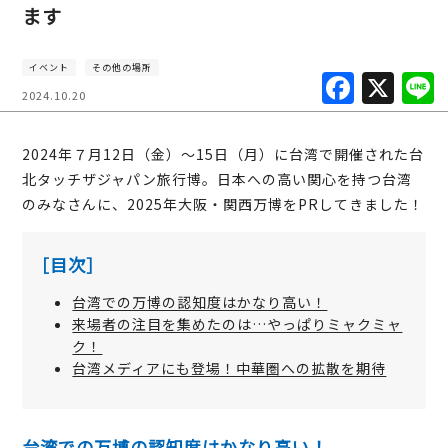
ます
イベント
その他の場所
F
X
2024.10.20
a
c
2024年７月12日（金）～15日（月）に台湾で開催された台
e
北タッチザジャパン旅行博。日本への高い関心を持つ台湾
b
のみなさんに、2025年大阪・関西万博をPRしてきました！
o
［目次］
o
k
台湾での万博の認知度はかなり高い！
来場者の注目を集めたのは…やっぱりミャクミャ
ク！
台湾メディアにも登場！中華圏への拡散を期待
台湾での万博の認知度はかなり高い！