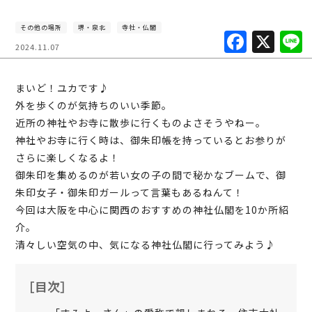
その他の場所
堺・泉北
寺社・仏閣
F
X
2024.11.07
a
c
まいど！ユカです♪
e
外を歩くのが気持ちのいい季節。
b
近所の神社やお寺に散歩に行くものよさそうやねー。
神社やお寺に行く時は、御朱印帳を持っているとお参りが
o
さらに楽しくなるよ！
o
御朱印を集めるのが若い女の子の間で秘かなブームで、御
k
朱印女子・御朱印ガールって言葉もあるねんて！
今回は大阪を中心に関西のおすすめの神社仏閣を10か所紹
介。
清々しい空気の中、気になる神社仏閣に行ってみよう♪
［目次］