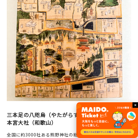
三本足の八咫烏（やたがらす）がシンボル 熊野
本宮大社（和歌山）
全国に約3000社ある熊野神社の総本宮。 日本サッカー協会