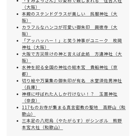
「すみよっさん」の愛称で親しまれる 住吉大社
（大阪）
本殿のステンドグラスが美しい 呉服神社（大
阪）
カラフルなハンコが可愛い御朱印 興徳寺（大
阪）
「アッハッハー！」と笑う神事がユニーク 枚岡
神社（大阪）
大阪で方災除けの神と言えば此処 方違神社（大
阪）
水神を祀る全国の神社の総本宮 貴船神社（京
都）
切り絵や万葉集の御朱印が有名 水堂須佐男神社
（兵庫）
神様に呼ばれた人しか行けない！？ 玉置神社
（奈良）
117ものお寺が集まる真言密教の聖地 高野山（和
歌山）
三本足の八咫烏（やたがらす）がシンボル 熊野
本宮大社（和歌山）