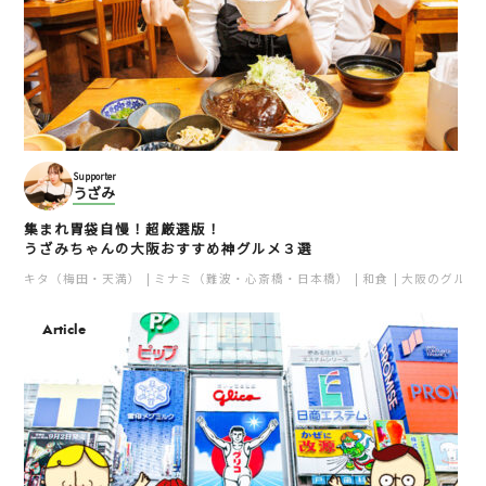
Supporter
うざみ
集まれ胃袋自慢！超厳選版！
うざみちゃんの大阪おすすめ神グルメ３選
キタ（梅田・天満）
ミナミ（難波・心斎橋・日本橋）
和食
大阪のグルメ
Article