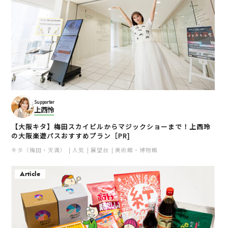
Supporter
上西怜
【大阪キタ】梅田スカイビルからマジックショーまで！上西玲
の大阪楽遊パスおすすめプラン［PR]
キタ（梅田・天満）
人気
展望台
美術館・博物館
Article