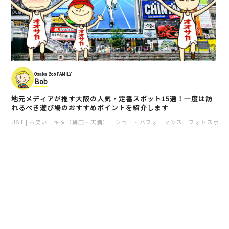
Osaka Bob FAMILY
Bob
地元メディアが推す大阪の人気・定番スポット15選！一度は訪
れるべき遊び場のおすすめポイントを紹介します
USJ
お笑い
キタ（梅田・天満）
ショー・パフォーマンス
フォトスポッ