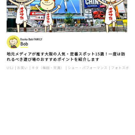
Osaka Bob FAMILY
Bob
地元メディアが推す大阪の人気・定番スポット15選！一度は訪
れるべき遊び場のおすすめポイントを紹介します
USJ
お笑い
キタ（梅田・天満）
ショー・パフォーマンス
フォトスポッ