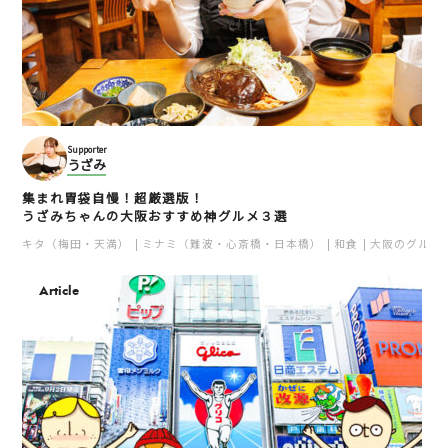
Supporter
うざみ
集まれ胃袋自慢！超厳選版！
うざみちゃんの大阪おすすめ神グルメ３選
キタ（梅田・天満）
ミナミ（難波・心斎橋・日本橋）
和食
大阪のグルメ
Article