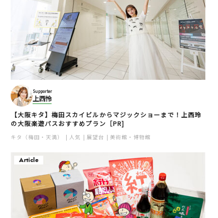
Supporter
上西怜
【大阪キタ】梅田スカイビルからマジックショーまで！上西玲
の大阪楽遊パスおすすめプラン［PR]
キタ（梅田・天満）
人気
展望台
美術館・博物館
Article