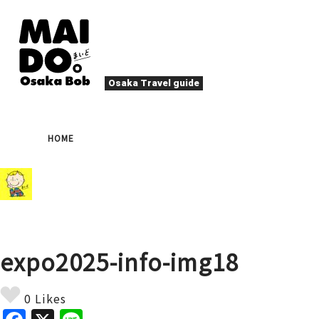
Osaka Travel guide
大阪グルメ
祭
HOME
ナイトライフ
イベント
エンターテイメント
四季・自然
ローカルフード
た
アクティビティ
宿泊
キタ（梅田・北新地）
文化・歴史
大阪人
expo2025-info-img18
癒やし
その他
アート
春
夏
秋
冬
焼肉
ス
0 Likes
スポーツ