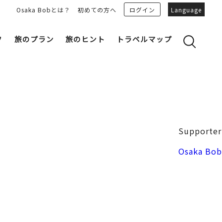
Osaka Bobとは？
初めての方へ
ログイン
Language
フ
旅のプラン
旅のヒント
トラベルマップ
yのおすすめプランを見る
OSAKA 雑学
る
OSAKAN PEOPLE
ェア
“おおきに”トークガイド
Osaka Bob ダウンロード
大阪城
Supporter
和食
MOVIE 大阪の街を歩こう
中之島・本町
Osaka Bob
LINEスタンプ
フリーマガジン
フォトスポット
ユニーク
Bob‘ｓ パートナー