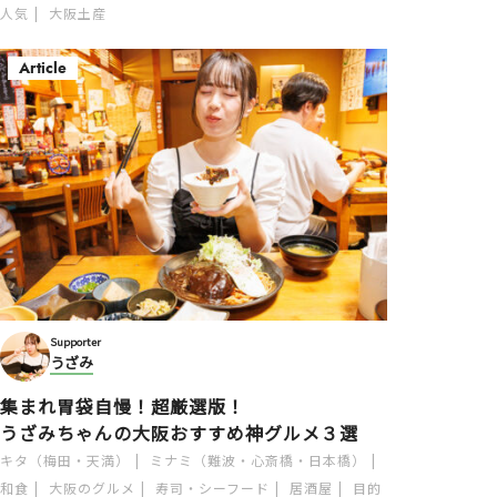
人気
大阪土産
Article
Supporter
うざみ
集まれ胃袋自慢！超厳選版！
うざみちゃんの大阪おすすめ神グルメ３選
キタ（梅田・天満）
ミナミ（難波・心斎橋・日本橋）
和食
大阪のグルメ
寿司・シーフード
居酒屋
目的