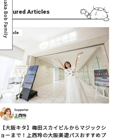
Osaka Bob Family
Featured Articles
Article
Supporter
上西怜
【大阪キタ】梅田スカイビルからマジックシ
ョーまで！上西玲の大阪楽遊パスおすすめプ