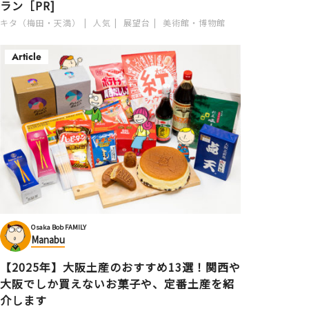
ラン［PR]
キタ（梅田・天満）
人気
展望台
美術館・博物館
Article
Osaka Bob FAMILY
Manabu
【2025年】大阪土産のおすすめ13選！関西や
大阪でしか買えないお菓子や、定番土産を紹
介します