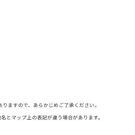
ベイエリア
（USJ・海遊館）
新大阪・十三
天神祭り
建造物
泉南
（KIX・りんくう・岸和田）
その他
ありますので、あらかじめご了承ください。
際の地名とマップ上の表記が違う場合があります。