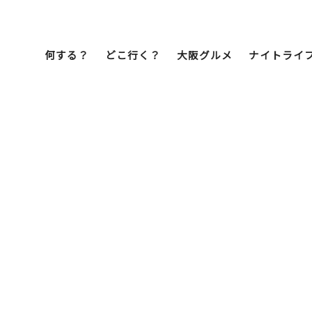
何する？
どこ行く？
大阪グルメ
ナイトライ
Bob Famil
マイプランを作
マイプランをシ
文化・歴史
展望台
ミナミ
こ焼き
居酒屋
ラーメン
（道頓堀・難波・
心斎橋・日本橋）
天王寺・阿倍野・新世界
街歩き
クルーズ
イーツ
カフェ
酒