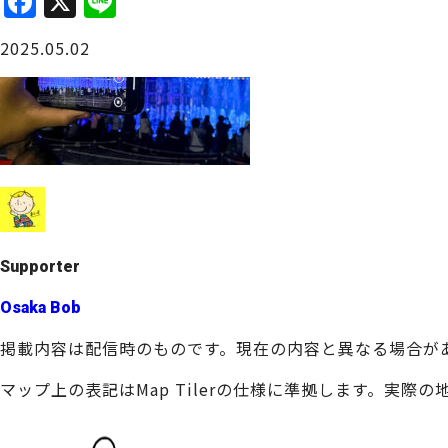
F
X
Li
a
n
大阪城周辺
2025.05.02
c
e
e
b
o
o
堺・泉北
k
Supporter
Osaka Bob
掲載内容は配信時のものです。現在の内容と異なる場合が
マップ上の表記はMap Tilerの仕様に準拠します。実