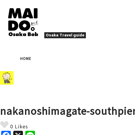
Osaka Travel guide
大阪グルメ
祭
HOME
ナイトライフ
イベント
エンターテイメント
四季・自然
ローカルフード
た
アクティビティ
宿泊
キタ（梅田・北新地）
文化・歴史
大阪人
nakanoshimagate-southpie
癒やし
その他
アート
春
夏
秋
冬
焼肉
ス
0 Likes
スポーツ