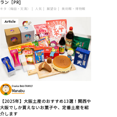
ラン［PR]
キタ（梅田・天満）
人気
展望台
美術館・博物館
Article
Osaka Bob FAMILY
Manabu
【2025年】大阪土産のおすすめ13選！関西や
大阪でしか買えないお菓子や、定番土産を紹
介します