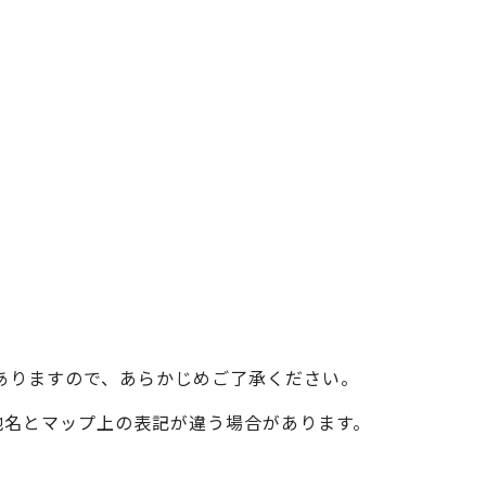
ベイエリア
（USJ・海遊館）
新大阪・十三
天神祭り
建造物
泉南
（KIX・りんくう・岸和田）
その他
ありますので、あらかじめご了承ください。
際の地名とマップ上の表記が違う場合があります。