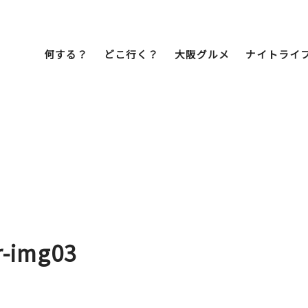
何する？
どこ行く？
大阪グルメ
ナイトライ
Bob Famil
マイプランを作
マイプランをシ
文化・歴史
展望台
ミナミ
こ焼き
居酒屋
ラーメン
（道頓堀・難波・
心斎橋・日本橋）
天王寺・阿倍野・新世界
r-img03
街歩き
クルーズ
イーツ
カフェ
酒