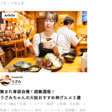
人気
大阪土産
Article
Supporter
うざみ
集まれ胃袋自慢！超厳選版！
うざみちゃんの大阪おすすめ神グルメ３選
キタ（梅田・天満）
ミナミ（難波・心斎橋・日本橋）
和食
大阪のグルメ
寿司・シーフード
居酒屋
目的