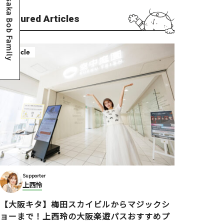
Osaka Bob Family
Featured Articles
Article
Supporter
上西怜
【大阪キタ】梅田スカイビルからマジックシ
ョーまで！上西玲の大阪楽遊パスおすすめプ