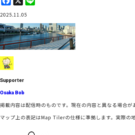
F
X
Li
a
n
大阪城周辺
2025.11.05
c
e
e
b
o
o
堺・泉北
k
Supporter
Osaka Bob
掲載内容は配信時のものです。現在の内容と異なる場合が
マップ上の表記はMap Tilerの仕様に準拠します。実