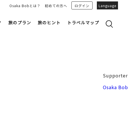
Osaka Bobとは？
初めての方へ
ログイン
Language
フ
旅のプラン
旅のヒント
トラベルマップ
yのおすすめプランを見る
OSAKA 雑学
る
OSAKAN PEOPLE
ェア
“おおきに”トークガイド
Osaka Bob ダウンロード
大阪城
Supporter
和食
MOVIE 大阪の街を歩こう
中之島・本町
Osaka Bob
LINEスタンプ
フリーマガジン
フォトスポット
ユニーク
Bob‘ｓ パートナー