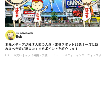
Osaka Bob FAMILY
Bob
地元メディアが推す大阪の人気・定番スポット15選！一度は訪
れるべき遊び場のおすすめポイントを紹介します
USJ
お笑い
キタ（梅田・天満）
ショー・パフォーマンス
フォトスポッ