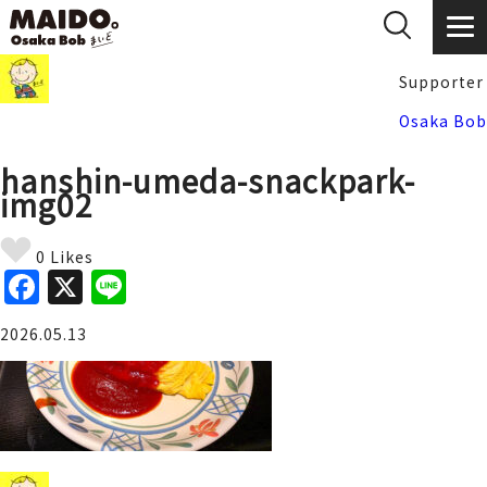
Supporter
Osaka Bob
hanshin-umeda-snackpark-
img02
0 Likes
F
X
Li
a
n
2026.05.13
c
e
e
b
o