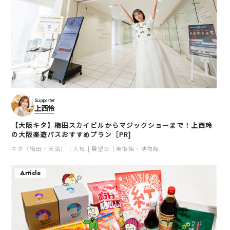
Supporter
上西怜
【大阪キタ】梅田スカイビルからマジックショーまで！上西玲
の大阪楽遊パスおすすめプラン［PR]
キタ（梅田・天満）
人気
展望台
美術館・博物館
Article