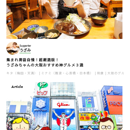
Supporter
うざみ
集まれ胃袋自慢！超厳選版！
うざみちゃんの大阪おすすめ神グルメ３選
キタ（梅田・天満）
ミナミ（難波・心斎橋・日本橋）
和食
大阪のグルメ
Article