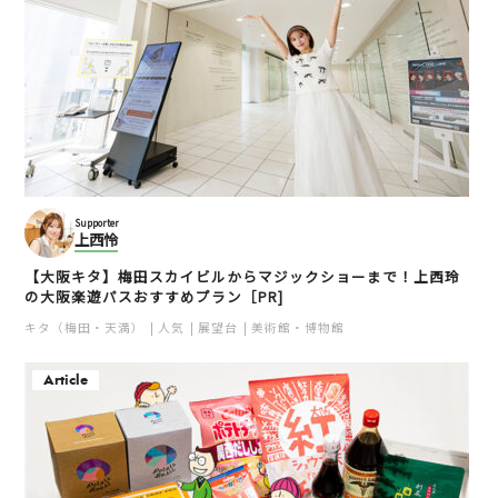
Supporter
上西怜
【大阪キタ】梅田スカイビルからマジックショーまで！上西玲
の大阪楽遊パスおすすめプラン［PR]
キタ（梅田・天満）
人気
展望台
美術館・博物館
Article