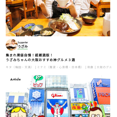
Supporter
うざみ
集まれ胃袋自慢！超厳選版！
うざみちゃんの大阪おすすめ神グルメ３選
キタ（梅田・天満）
ミナミ（難波・心斎橋・日本橋）
和食
大阪のグルメ
Article