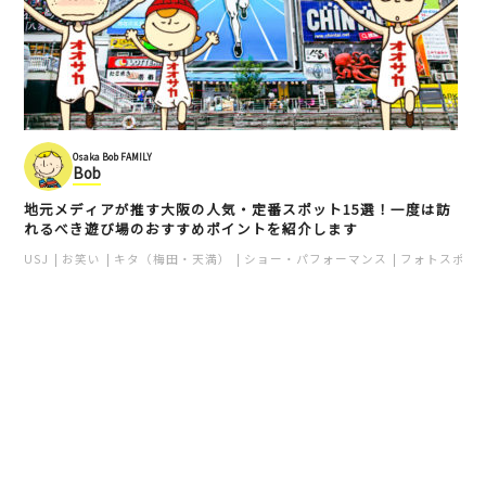
Osaka Bob FAMILY
Bob
地元メディアが推す大阪の人気・定番スポット15選！一度は訪
れるべき遊び場のおすすめポイントを紹介します
USJ
お笑い
キタ（梅田・天満）
ショー・パフォーマンス
フォトスポッ