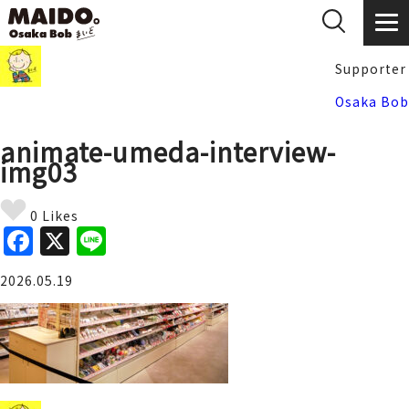
Supporter
Osaka Bob
animate-umeda-interview-
img03
0 Likes
F
X
Li
a
n
2026.05.19
c
e
e
b
o