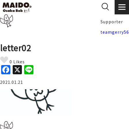
Supporter
teamgerry56
letter02
0 Likes
F
X
Li
a
n
2021.01.21
c
e
e
b
o
o