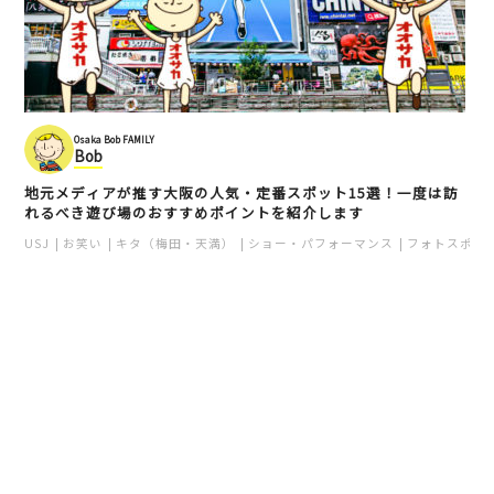
Osaka Bob FAMILY
Bob
地元メディアが推す大阪の人気・定番スポット15選！一度は訪
れるべき遊び場のおすすめポイントを紹介します
USJ
お笑い
キタ（梅田・天満）
ショー・パフォーマンス
フォトスポッ