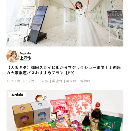
Supporter
上西怜
【大阪キタ】梅田スカイビルからマジックショーまで！上西玲
の大阪楽遊パスおすすめプラン［PR]
キタ（梅田・天満）
人気
展望台
美術館・博物館
Article