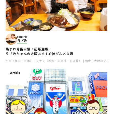
Supporter
うざみ
集まれ胃袋自慢！超厳選版！
うざみちゃんの大阪おすすめ神グルメ３選
キタ（梅田・天満）
ミナミ（難波・心斎橋・日本橋）
和食
大阪のグルメ
Article