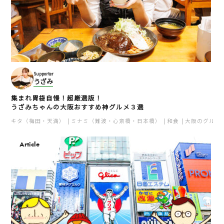
Supporter
うざみ
集まれ胃袋自慢！超厳選版！
うざみちゃんの大阪おすすめ神グルメ３選
キタ（梅田・天満）
ミナミ（難波・心斎橋・日本橋）
和食
大阪のグルメ
Article