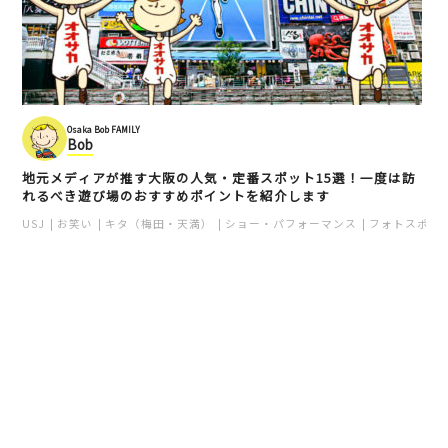
Osaka Bob FAMILY
Bob
地元メディアが推す大阪の人気・定番スポット15選！一度は訪
れるべき遊び場のおすすめポイントを紹介します
USJ
お笑い
キタ（梅田・天満）
ショー・パフォーマンス
フォトスポッ