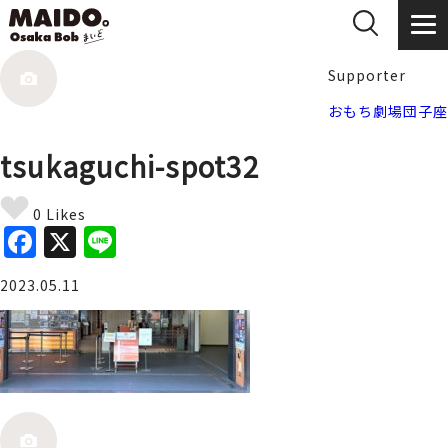
Supporter
おもち劇場団子座
tsukaguchi-spot32
0 Likes
F
X
Li
a
n
2023.05.11
c
e
e
b
o
o