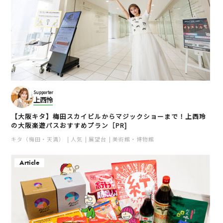
Supporter
上西怜
【大阪キタ】梅田スカイビルからマジックショーまで！上西玲
の大阪楽遊パスおすすめプラン［PR]
キタ（梅田・天満）
人気
展望台
美術館・博物館
Article