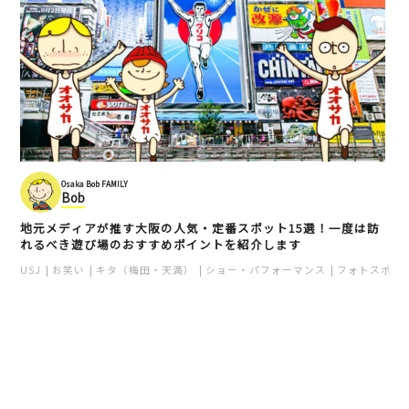
Osaka Bob FAMILY
Bob
地元メディアが推す大阪の人気・定番スポット15選！一度は訪
れるべき遊び場のおすすめポイントを紹介します
USJ
お笑い
キタ（梅田・天満）
ショー・パフォーマンス
フォトスポッ