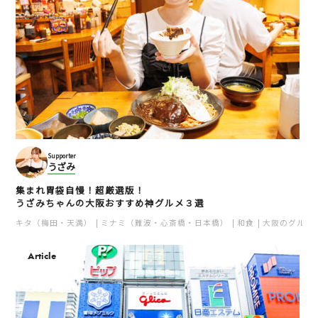
Supporter
うざみ
集まれ胃袋自慢！超厳選版！
うざみちゃんの大阪おすすめ神グルメ３選
キタ（梅田・天満）
ミナミ（難波・心斎橋・日本橋）
和食
大阪のグルメ
Article