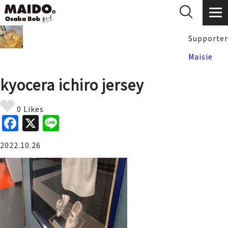
Supporter
Maisie
kyocera ichiro jersey
0 Likes
F
X
Li
a
n
2022.10.26
c
e
e
b
o
o