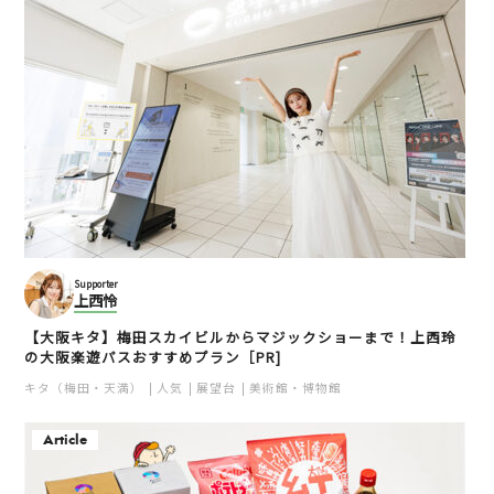
Supporter
上西怜
【大阪キタ】梅田スカイビルからマジックショーまで！上西玲
の大阪楽遊パスおすすめプラン［PR]
キタ（梅田・天満）
人気
展望台
美術館・博物館
Article