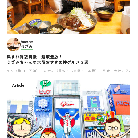
Supporter
うざみ
集まれ胃袋自慢！超厳選版！
うざみちゃんの大阪おすすめ神グルメ３選
キタ（梅田・天満）
ミナミ（難波・心斎橋・日本橋）
和食
大阪のグルメ
Article