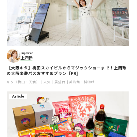
Supporter
上西怜
【大阪キタ】梅田スカイビルからマジックショーまで！上西玲
の大阪楽遊パスおすすめプラン［PR]
キタ（梅田・天満）
人気
展望台
美術館・博物館
Article