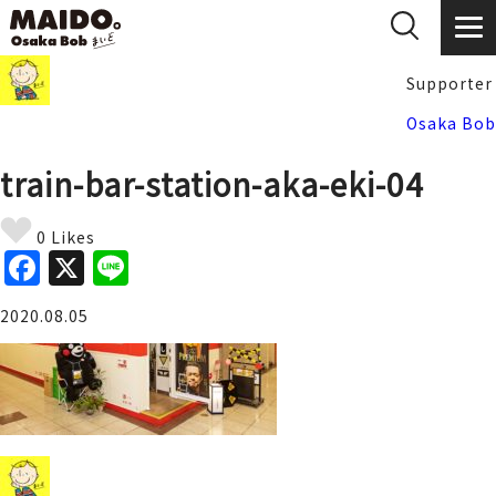
Supporter
Osaka Bob
train-bar-station-aka-eki-04
0 Likes
F
X
Li
a
n
2020.08.05
c
e
e
b
o
o