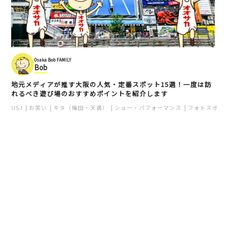
Osaka Bob FAMILY
Bob
地元メディアが推す大阪の人気・定番スポット15選！一度は訪
れるべき遊び場のおすすめポイントを紹介します
USJ
お笑い
キタ（梅田・天満）
ショー・パフォーマンス
フォトスポッ