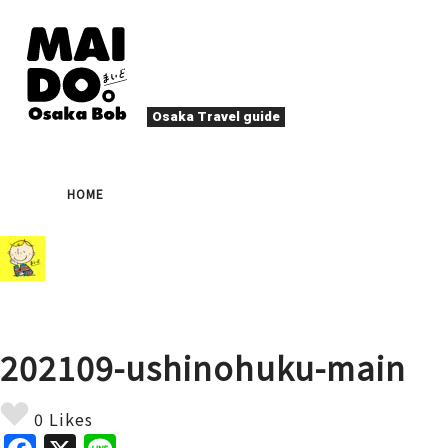
Osaka Travel guide
大阪グルメ
祭
HOME
ナイトライフ
イベント
エンターテイメント
四季・自然
ローカルフード
た
アクティビティ
宿泊
キタ（梅田・北新地）
文化・歴史
大阪人
202109-ushinohuku-main
癒やし
その他
アート
春
夏
秋
冬
焼肉
ス
0 Likes
スポーツ