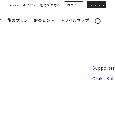
Osaka Bobとは？
初めての方へ
ログイン
Language
フ
旅のプラン
旅のヒント
トラベルマップ
yのおすすめプランを見る
OSAKA 雑学
る
OSAKAN PEOPLE
ェア
“おおきに”トークガイド
Osaka Bob ダウンロード
大阪城
Supporter
和食
MOVIE 大阪の街を歩こう
中之島・本町
Osaka Bob
LINEスタンプ
フリーマガジン
フォトスポット
ユニーク
Bob‘ｓ パートナー