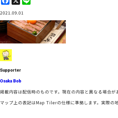
F
X
Li
a
n
大阪城周辺
2021.09.01
c
e
e
b
o
o
堺・泉北
k
Supporter
Osaka Bob
掲載内容は配信時のものです。現在の内容と異なる場合が
マップ上の表記はMap Tilerの仕様に準拠します。実