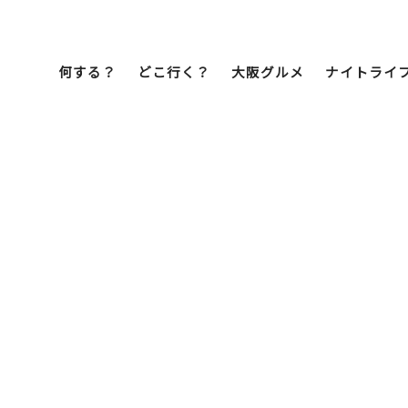
何する？
どこ行く？
大阪グルメ
ナイトライ
Bob Famil
マイプランを作
マイプランをシ
文化・歴史
展望台
ミナミ
こ焼き
居酒屋
ラーメン
（道頓堀・難波・
心斎橋・日本橋）
天王寺・阿倍野・新世界
街歩き
クルーズ
イーツ
カフェ
酒