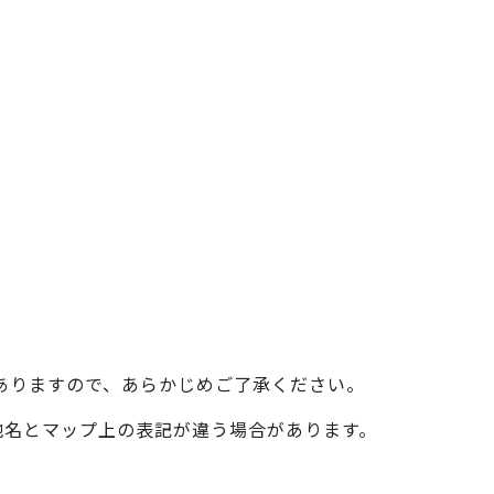
ベイエリア
（USJ・海遊館）
新大阪・十三
天神祭り
建造物
泉南
（KIX・りんくう・岸和田）
その他の場所
ありますので、あらかじめご了承ください。
際の地名とマップ上の表記が違う場合があります。