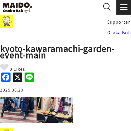
Supporter
Osaka Bob
kyoto-kawaramachi-garden-
event-main
0 Likes
F
X
Li
a
n
2025.06.20
c
e
e
b
o