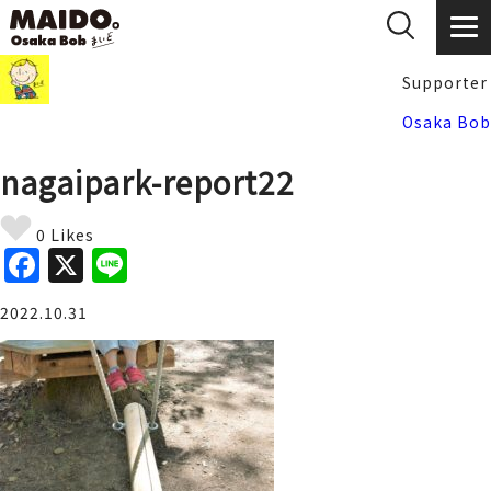
Supporter
Osaka Bob
nagaipark-report22
0 Likes
F
X
Li
a
n
2022.10.31
c
e
e
b
o
o