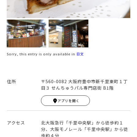
Sorry, this entry is only available in
日文
住所
〒560-0082 大阪府豊中市新千里東町１丁
目３ せんちゅうパル専門店街 B1階
Leaflet
|
© MapTiler
© OpenStreetMap contribut
ors
アプリを開く
+
−
アクセス
北大阪急行「千里中央駅」から徒歩約１
分、大阪モノレール「千里中央駅」から徒
歩約４分