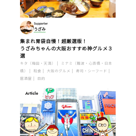
Supporter
うざみ
集まれ胃袋自慢！超厳選版！
うざみちゃんの大阪おすすめ神グルメ３
選
キタ（梅田・天満）
ミナミ（難波・心斎橋・日本
橋）
和食
大阪のグルメ
寿司・シーフード
居酒屋
目的
Article