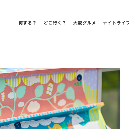
何する？
どこ行く？
大阪グルメ
ナイトライ
Bob Famil
マイプランを作
マイプランをシ
文化・歴史
展望台
ミナミ
こ焼き
居酒屋
ラーメン
（道頓堀・難波・
心斎橋・日本橋）
天王寺・阿倍野・新世界
街歩き
クルーズ
イーツ
カフェ
酒