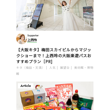
Supporter
上西怜
【大阪キタ】梅田スカイビルからマジッ
クショーまで！上西玲の大阪楽遊パスお
すすめプラン［PR]
キタ（梅田・天満）
人気
展望台
美術館・博物
館
Article