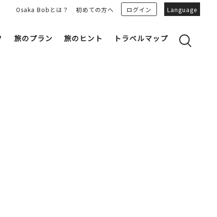
Osaka Bobとは？
初めての方へ
ログイン
Language
フ
旅のプラン
旅のヒント
トラベルマップ
yのおすすめプランを見る
OSAKA 雑学
る
OSAKAN PEOPLE
ェア
“おおきに”トークガイド
Osaka Bob ダウンロード
大阪城
和食
MOVIE 大阪の街を歩こう
中之島・本町
LINEスタンプ
フリーマガジン
フォトスポット
ユニーク
Bob‘ｓ パートナー