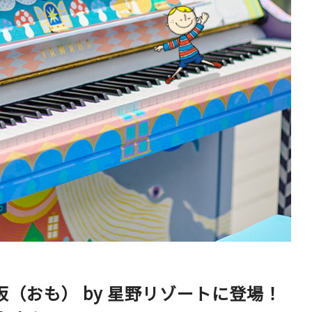
ベイエリア
（USJ・海遊館）
新大阪・十三
天神祭り
建造物
泉南
（KIX・りんくう・岸和田）
その他
7大阪（おも） by 星野リゾートに登場！