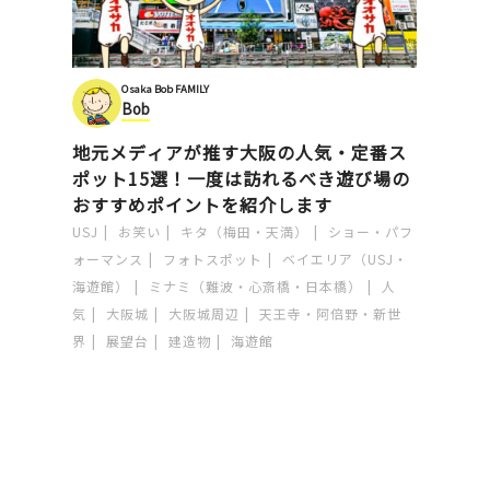
Osaka Bob FAMILY
Bob
地元メディアが推す大阪の人気・定番ス
ポット15選！一度は訪れるべき遊び場の
おすすめポイントを紹介します
USJ
お笑い
キタ（梅田・天満）
ショー・パフ
ォーマンス
フォトスポット
ベイエリア（USJ・
海遊館）
ミナミ（難波・心斎橋・日本橋）
人
気
大阪城
大阪城周辺
天王寺・阿倍野・新世
界
展望台
建造物
海遊館