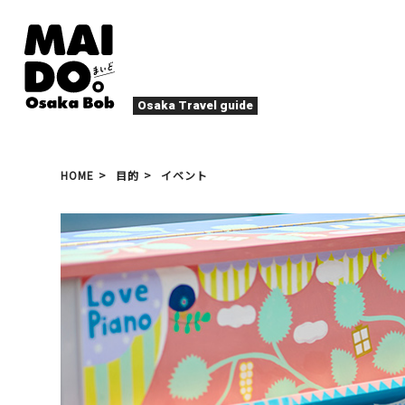
Osaka Travel guide
大阪グルメ
祭
HOME
目的
イベント
ナイトライフ
イベント
エンターテイメント
四季・自然
ローカルフード
た
アクティビティ
宿泊
キタ（梅田・北新地）
文化・歴史
大阪人
癒やし
その他
アート
春
夏
秋
冬
焼肉
ス
スポーツ