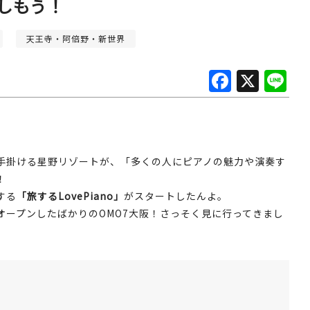
しもう！
天王寺・阿倍野・新世界
F
X
Li
a
n
c
e
e
b
を手掛ける星野リゾートが、「多くの人にピアノの魅力や演奏す
！
o
する
「旅するLovePiano」
がスタートしたんよ。
o
オープンしたばかりのOMO7大阪！さっそく見に行ってきまし
k