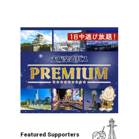
北摂（万博・箕面・ITM）
夜景
すべての目的地を見る
Featured Supporters