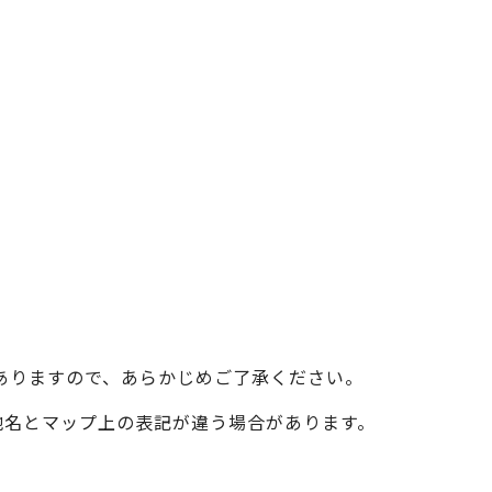
ベイエリア
（USJ・海遊館）
新大阪・十三
天神祭り
建造物
泉南
（KIX・りんくう・岸和田）
その他
ありますので、あらかじめご了承ください。
際の地名とマップ上の表記が違う場合があります。