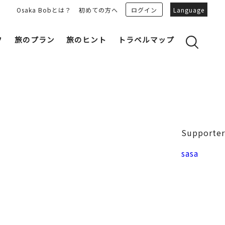
Osaka Bobとは？
初めての方へ
ログイン
Language
フ
旅のプラン
旅のヒント
トラベルマップ
yのおすすめプランを見る
OSAKA 雑学
る
OSAKAN PEOPLE
ェア
“おおきに”トークガイド
Osaka Bob ダウンロード
大阪城
Supporter
和食
MOVIE 大阪の街を歩こう
中之島・本町
sasa
LINEスタンプ
フリーマガジン
フォトスポット
ユニーク
Bob‘ｓ パートナー