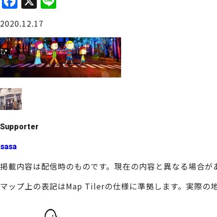
F
X
Li
a
n
大阪城周辺
2020.12.17
c
e
e
b
o
o
堺・泉北
k
Supporter
sasa
掲載内容は配信時のものです。現在の内容と異なる場合が
マップ上の表記はMap Tilerの仕様に準拠します。実