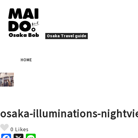
Osaka Travel guide
大阪グルメ
祭
HOME
ナイトライフ
イベント
エンターテイメント
四季・自然
ローカルフード
た
アクティビティ
宿泊
キタ（梅田・北新地）
文化・歴史
大阪人
osaka-illuminations-nightv
癒やし
その他
アート
春
夏
秋
冬
焼肉
ス
0 Likes
スポーツ