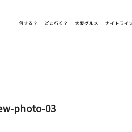
何する？
どこ行く？
大阪グルメ
ナイトライ
Bob Famil
マイプランを作
マイプランをシ
文化・歴史
展望台
ミナミ
こ焼き
居酒屋
ラーメン
（道頓堀・難波・
心斎橋・日本橋）
天王寺・阿倍野・新世界
iew-photo-03
街歩き
クルーズ
イーツ
カフェ
酒