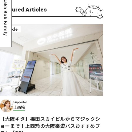
Osaka Bob Family
Featured Articles
Article
Supporter
上西怜
【大阪キタ】梅田スカイビルからマジックシ
ョーまで！上西玲の大阪楽遊パスおすすめプ