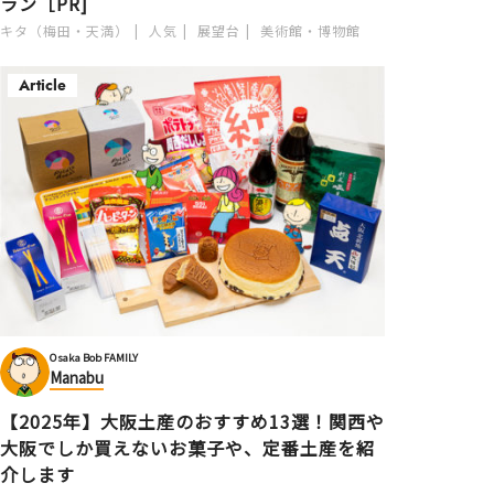
ラン［PR]
キタ（梅田・天満）
人気
展望台
美術館・博物館
Article
Osaka Bob FAMILY
Manabu
【2025年】大阪土産のおすすめ13選！関西や
大阪でしか買えないお菓子や、定番土産を紹
介します