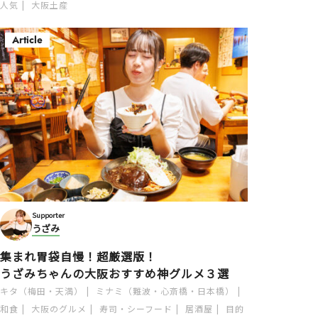
人気
大阪土産
Article
Supporter
うざみ
集まれ胃袋自慢！超厳選版！
うざみちゃんの大阪おすすめ神グルメ３選
キタ（梅田・天満）
ミナミ（難波・心斎橋・日本橋）
和食
大阪のグルメ
寿司・シーフード
居酒屋
目的