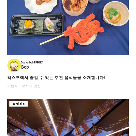
Osaka bob FAMILY
Bob
엑스포에서 즐길 수 있는 추천 음식들을 소개합니다!
이벤트
오사카 맛집
Article