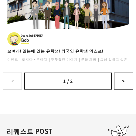
Osaka bob FAMILY
Bob
모여라! 일본에 있는 유학생! 외국인 유학생 엑스포!
이벤트
도지마・혼마치
뿌듯했던 이야기
문화 체험
그냥 말하고 싶은 이
<
1
/
2
>
리퀘스트 POST