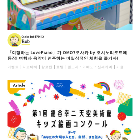
Osaka bob FAMILY
Bob
「여행하는 LovePiano」가 OMO7오사카 by 호시노리조트에
등장! 여행과 음악이 연주하는 비일상적인 체험을 즐기자!
이벤트
타코야끼
할로윈
호텔
텐노지・아베노・신세카이
가을
Article