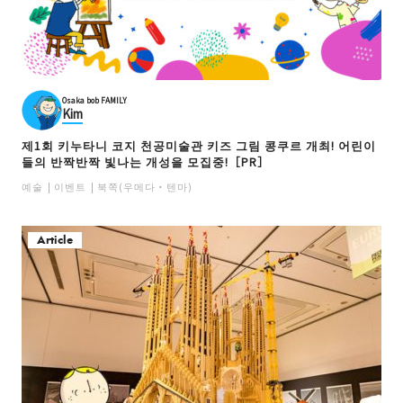
Osaka bob FAMILY
Kim
제1회 키누타니 코지 천공미술관 키즈 그림 콩쿠르 개최! 어린이
들의 반짝반짝 빛나는 개성을 모집중!［PR］
예술
이벤트
북쪽(우메다・텐마)
Article