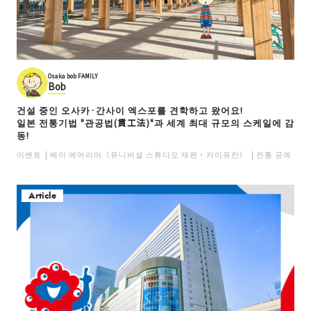
Osaka bob FAMILY
Bob
건설 중인 오사카·간사이 엑스포를 견학하고 왔어요!
일본 전통기법 "관공법(貫工法)"과 세계 최대 규모의 스케일에 감
동!
이벤트
베이 에어리어（유니버셜 스튜디오 재팬・카이유칸）
전통 공예
Article