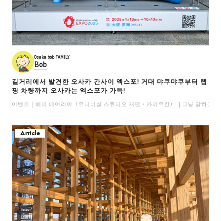
Osaka bob FAMILY
Bob
길거리에서 발견한 오사카 간사이 엑스포! 거대 먀쿠먀쿠부터 랩
핑 차량까지 오사카는 엑스포가 가득!
이벤트
베이 에어리어（유니버셜 스튜디오 재팬・카이유칸）
그냥 말하고 
Article