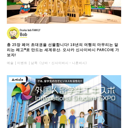
Osaka bob FAMILY
Bob
총 25장 페어 초대권을 선물합니다! 18년의 여행의 마무리는 알
리는 레고®로 만드는 세계유산. 오사카 신사이바시 PARCO에 가
보자!
예술
이벤트
남쪽（난바・신사이바시・니혼바시）
Article