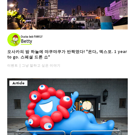
Osaka bob FAMILY
Betty
오사카의 밤 하늘에 먀쿠먀쿠가 반짝였다! "온다, 엑스포. 1 year
to go. 스페셜 드론 쇼"
이벤트
그냥 말하고 싶은 이야기
Article