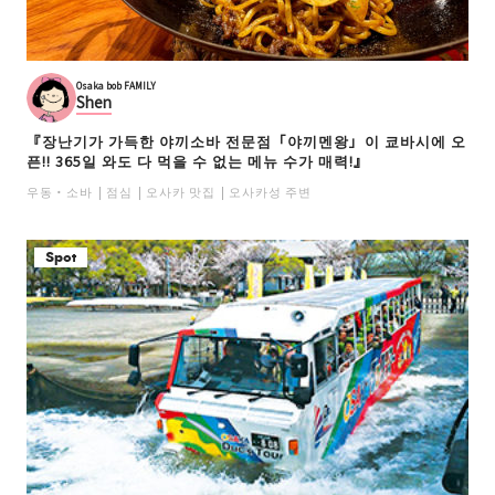
Osaka bob FAMILY
Shen
『장난기가 가득한 야끼소바 전문점「야끼멘왕」이 쿄바시에 오
픈!! 365일 와도 다 먹을 수 없는 메뉴 수가 매력!』
우동・소바
점심
오사카 맛집
오사카성 주변
Spot