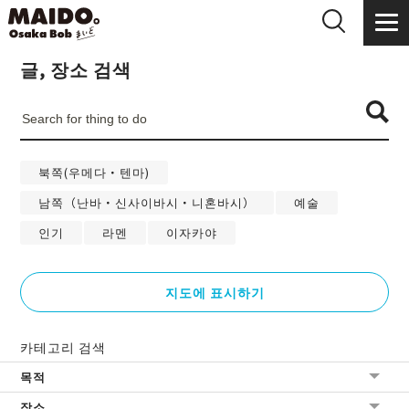
글, 장소 검색
북쪽(우메다・텐마)
남쪽（난바・신사이바시・니혼바시）
예술
인기
라멘
이자카야
지도에 표시하기
카테고리 검색
목적
장소