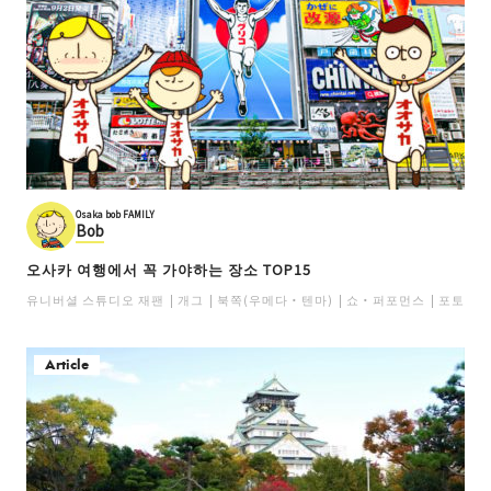
Osaka bob FAMILY
Bob
오사카 여행에서 꼭 가야하는 장소 TOP15
유니버셜 스튜디오 재팬
개그
북쪽(우메다・텐마)
쇼・퍼포먼스
포토존
Article