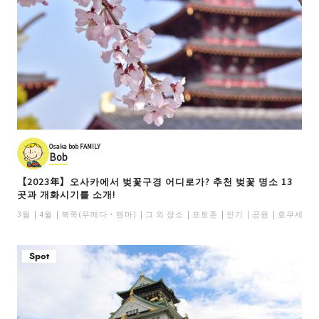
Osaka bob FAMILY
Bob
【2023年】오사카에서 벚꽃구경 어디로가? 추천 벚꽃 명소 13
곳과 개화시기를 소개!
3월
4월
북쪽(우메다・텐마)
그 외 장소
포토존
인기
공원
호쿠세쓰（
Spot