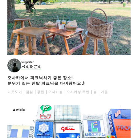
Supporter
ぺんたごん
오사카에서 피크닉하기 좋은 장소!
분위기 있는 렌탈 피크닉을 다녀왔어요♪
아웃도어
점심
공원
오사카성
오사카성 주변
봄
가을
Article