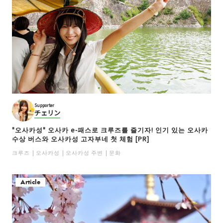
Supporter
チェリン
"오사카성" 오사카 e-패스로 크루즈를 즐기자! 인기 있는 오사카
수상 버스와 오사카성 고자부네 첫 체험 [PR]
크루즈
오사카성
오사카성 주변
문화
Article