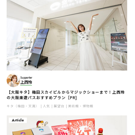
Supporter
上西怜
【大阪キタ】梅田スカイビルからマジックショーまで！上西玲
の大阪楽遊パスおすすめプラン［PR]
キタ（梅田・天満）
人気
展望台
美術館・博物館
Article