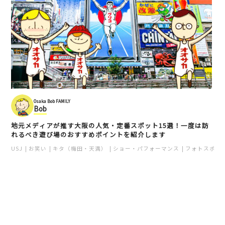
Osaka Bob FAMILY
Bob
地元メディアが推す大阪の人気・定番スポット15選！一度は訪
れるべき遊び場のおすすめポイントを紹介します
USJ
お笑い
キタ（梅田・天満）
ショー・パフォーマンス
フォトスポッ