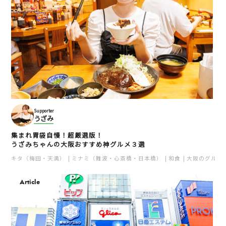
Supporter
うざみ
集まれ胃袋自慢！超厳選版！
うざみちゃんの大阪おすすめ神グルメ３選
キタ（梅田・天満）
ミナミ（難波・心斎橋・日本橋）
和食
大阪のグルメ
Article