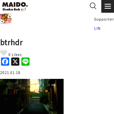
Supporter
LIN
btrhdr
0 Likes
F
X
Li
a
n
2021.01.18
c
e
e
b
o
o