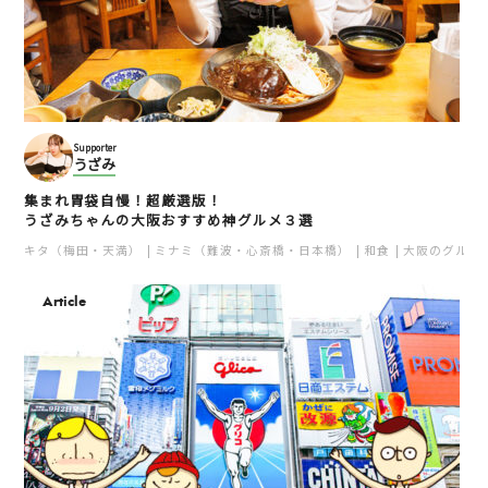
Supporter
うざみ
集まれ胃袋自慢！超厳選版！
うざみちゃんの大阪おすすめ神グルメ３選
キタ（梅田・天満）
ミナミ（難波・心斎橋・日本橋）
和食
大阪のグルメ
Article