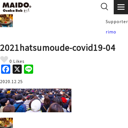
Supporter
rimo
2021hatsumoude-covid19-04
0 Likes
F
X
Li
a
n
2020.12.25
c
e
e
b
o
o