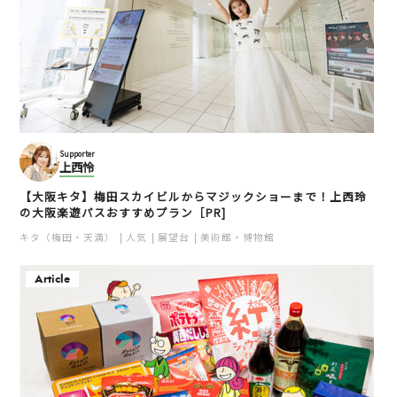
Supporter
上西怜
【大阪キタ】梅田スカイビルからマジックショーまで！上西玲
の大阪楽遊パスおすすめプラン［PR]
キタ（梅田・天満）
人気
展望台
美術館・博物館
Article