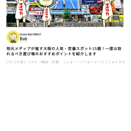
Osaka Bob FAMILY
Bob
地元メディアが推す大阪の人気・定番スポット15選！一度は訪
れるべき遊び場のおすすめポイントを紹介します
USJ
お笑い
キタ（梅田・天満）
ショー・パフォーマンス
フォトスポッ