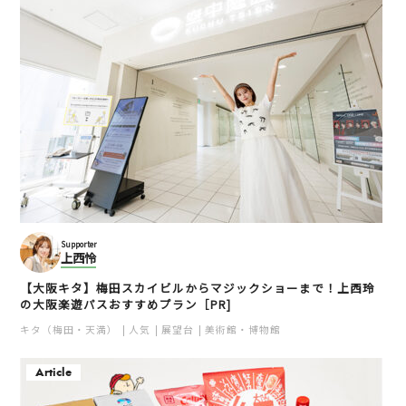
Supporter
上西怜
【大阪キタ】梅田スカイビルからマジックショーまで！上西玲
の大阪楽遊パスおすすめプラン［PR]
キタ（梅田・天満）
人気
展望台
美術館・博物館
Article