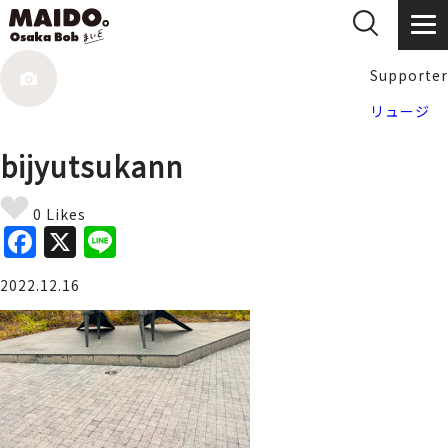
Supporter
リュージ
bijyutsukann
0 Likes
F
X
Li
a
n
2022.12.16
c
e
e
b
o
o