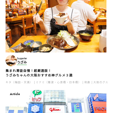
Supporter
うざみ
集まれ胃袋自慢！超厳選版！
うざみちゃんの大阪おすすめ神グルメ３選
キタ（梅田・天満）
ミナミ（難波・心斎橋・日本橋）
和食
大阪のグルメ
Article