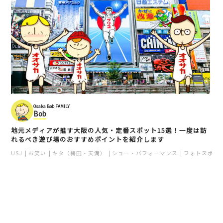
Osaka Bob FAMILY
Bob
地元メディアが推す大阪の人気・定番スポット15選！一度は訪
れるべき遊び場のおすすめポイントを紹介します
USJ
お笑い
キタ（梅田・天満）
ショー・パフォーマンス
フォトスポッ