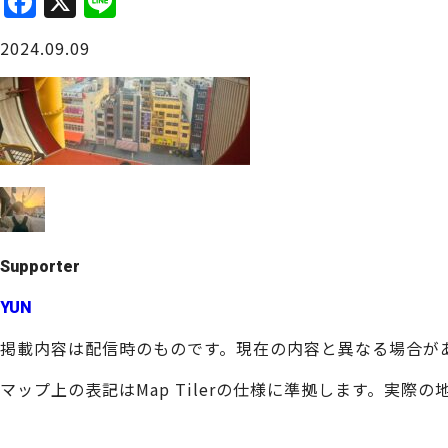
F
X
Li
a
n
大阪城周辺
2024.09.09
c
e
e
b
o
o
堺・泉北
k
Supporter
YUN
掲載内容は配信時のものです。現在の内容と異なる場合が
マップ上の表記はMap Tilerの仕様に準拠します。実