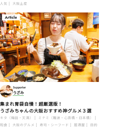
人気
大阪土産
Article
Supporter
うざみ
集まれ胃袋自慢！超厳選版！
うざみちゃんの大阪おすすめ神グルメ３選
キタ（梅田・天満）
ミナミ（難波・心斎橋・日本橋）
和食
大阪のグルメ
寿司・シーフード
居酒屋
目的