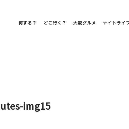
何する？
どこ行く？
大阪グルメ
ナイトライ
Bob Famil
マイプランを作
マイプランをシ
文化・歴史
展望台
ミナミ
こ焼き
居酒屋
ラーメン
（道頓堀・難波・
心斎橋・日本橋）
天王寺・阿倍野・新世界
utes-img15
街歩き
クルーズ
イーツ
カフェ
酒