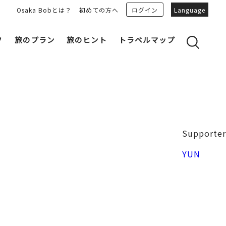
Osaka Bobとは？
初めての方へ
ログイン
Language
フ
旅のプラン
旅のヒント
トラベルマップ
yのおすすめプランを見る
OSAKA 雑学
る
OSAKAN PEOPLE
ェア
“おおきに”トークガイド
Osaka Bob ダウンロード
大阪城
Supporter
和食
MOVIE 大阪の街を歩こう
中之島・本町
YUN
LINEスタンプ
フリーマガジン
フォトスポット
ユニーク
Bob‘ｓ パートナー