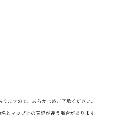
ベイエリア
（USJ・海遊館）
新大阪・十三
天神祭り
建造物
泉南
（KIX・りんくう・岸和田）
その他
ありますので、あらかじめご了承ください。
際の地名とマップ上の表記が違う場合があります。