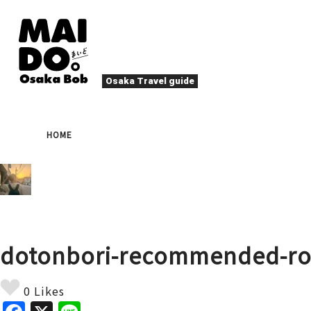
Osaka Travel guide
大阪グルメ
祭
HOME
ナイトライフ
イベント
エンターテイメント
四季・自然
ローカルフード
た
アクティビティ
宿泊
キタ（梅田・北新地）
文化・歴史
大阪人
dotonbori-recommended-ro
癒やし
その他
アート
春
夏
秋
冬
焼肉
ス
0 Likes
スポーツ