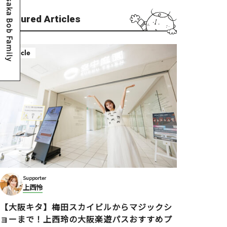
Osaka Bob Family
Featured Articles
Article
Supporter
上西怜
【大阪キタ】梅田スカイビルからマジックシ
ョーまで！上西玲の大阪楽遊パスおすすめプ