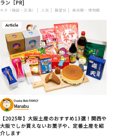
ラン［PR]
キタ（梅田・天満）
人気
展望台
美術館・博物館
Article
Osaka Bob FAMILY
Manabu
【2025年】大阪土産のおすすめ13選！関西や
大阪でしか買えないお菓子や、定番土産を紹
介します