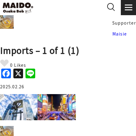
Supporter
Maisie
Imports – 1 of 1 (1)
0 Likes
F
X
Li
a
n
2025.02.26
c
e
e
b
o
o