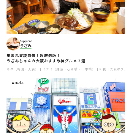
Supporter
うざみ
集まれ胃袋自慢！超厳選版！
うざみちゃんの大阪おすすめ神グルメ３選
キタ（梅田・天満）
ミナミ（難波・心斎橋・日本橋）
和食
大阪のグルメ
Article