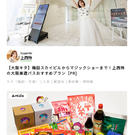
Supporter
上西怜
【大阪キタ】梅田スカイビルからマジックショーまで！上西玲
の大阪楽遊パスおすすめプラン［PR]
キタ（梅田・天満）
人気
展望台
美術館・博物館
Article