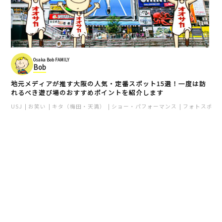
Osaka Bob FAMILY
Bob
地元メディアが推す大阪の人気・定番スポット15選！一度は訪
れるべき遊び場のおすすめポイントを紹介します
USJ
お笑い
キタ（梅田・天満）
ショー・パフォーマンス
フォトスポッ