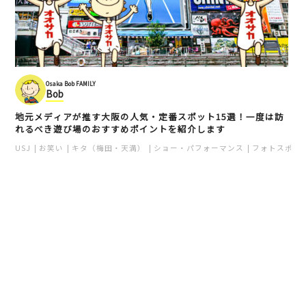
Osaka Bob FAMILY
Bob
地元メディアが推す大阪の人気・定番スポット15選！一度は訪
れるべき遊び場のおすすめポイントを紹介します
USJ
お笑い
キタ（梅田・天満）
ショー・パフォーマンス
フォトスポッ