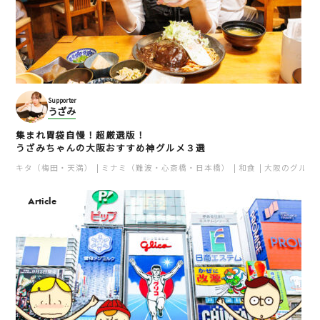
Supporter
うざみ
集まれ胃袋自慢！超厳選版！
うざみちゃんの大阪おすすめ神グルメ３選
キタ（梅田・天満）
ミナミ（難波・心斎橋・日本橋）
和食
大阪のグルメ
Article