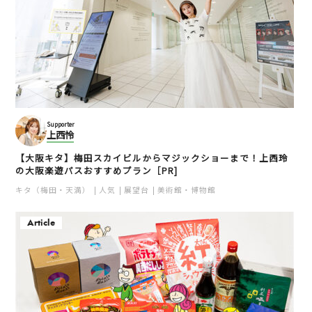
Supporter
上西怜
【大阪キタ】梅田スカイビルからマジックショーまで！上西玲
の大阪楽遊パスおすすめプラン［PR]
キタ（梅田・天満）
人気
展望台
美術館・博物館
Article