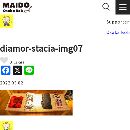
Supporter
Osaka Bob
diamor-stacia-img07
0 Likes
F
X
Li
a
n
2022.03.02
c
e
e
b
o
o