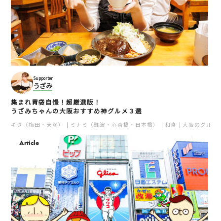
Supporter
うざみ
集まれ胃袋自慢！超厳選版！
うざみちゃんの大阪おすすめ神グルメ３選
キタ（梅田・天満）
ミナミ（難波・心斎橋・日本橋）
和食
大阪のグルメ
Article