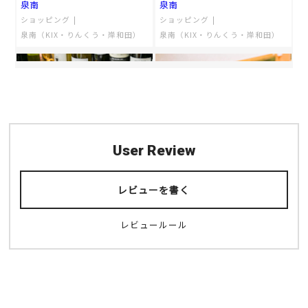
泉南
泉南
ショッピング
ショッピング
泉南（KIX・りんくう・岸和田）
泉南（KIX・りんくう・岸和田）
User Review
マルゲリータキッチン
にぎりの徳兵衛
レビューを書く
泉南
泉南
泉南（KIX・りんくう・岸和田）
安い
寿司・シーフード
洋食
泉南（KIX・りんくう・岸和田）
レビュールール