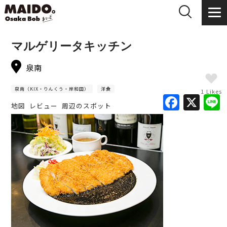
マルゲリータキッチン
泉南
泉南（KIX・りんくう・岸和田）
洋食
1 Likes
F
X
地図
レビュー
周辺のスポット
a
c
e
b
o
o
k