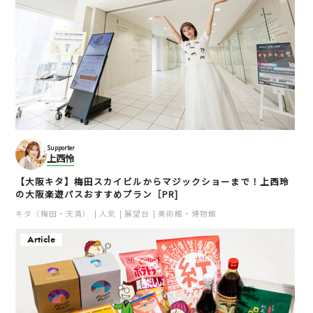
Supporter
上西怜
【大阪キタ】梅田スカイビルからマジックショーまで！上西玲
の大阪楽遊パスおすすめプラン［PR]
キタ（梅田・天満）
人気
展望台
美術館・博物館
Article