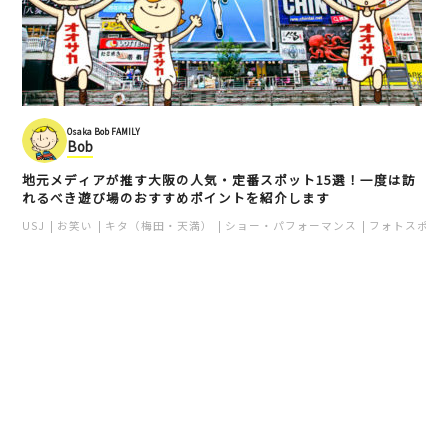
Osaka Bob FAMILY
Bob
地元メディアが推す大阪の人気・定番スポット15選！一度は訪
れるべき遊び場のおすすめポイントを紹介します
USJ
お笑い
キタ（梅田・天満）
ショー・パフォーマンス
フォトスポッ