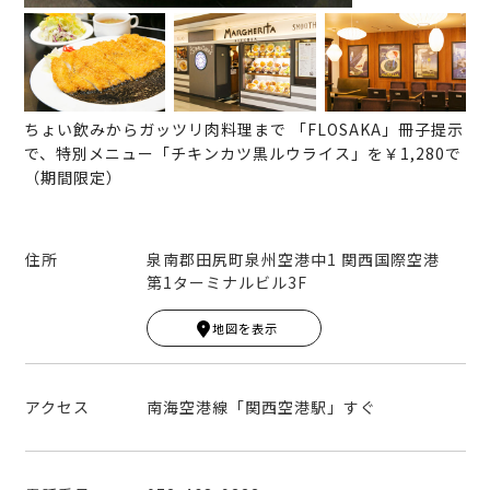
ちょい飲みからガッツリ肉料理まで 「FLOSAKA」冊子提示
で、特別メニュー「チキンカツ黒ルウライス」を￥1,280で
（期間限定）
住所
泉南郡田尻町泉州空港中1 関西国際空港
第1ターミナルビル3F
Leaflet
|
© MapTiler
© OpenStreetMap contribut
ors
地図を表示
+
−
アクセス
南海空港線「関西空港駅」すぐ