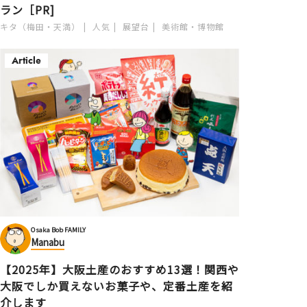
ラン［PR]
キタ（梅田・天満）
人気
展望台
美術館・博物館
Article
Osaka Bob FAMILY
Manabu
【2025年】大阪土産のおすすめ13選！関西や
大阪でしか買えないお菓子や、定番土産を紹
介します