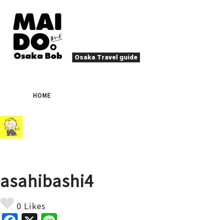
Osaka Travel guide
大阪グルメ
祭
HOME
ナイトライフ
イベント
エンターテイメント
四季・自然
ローカルフード
た
アクティビティ
宿泊
キタ（梅田・北新地）
文化・歴史
大阪人
asahibashi4
癒やし
その他
アート
春
夏
秋
冬
焼肉
ス
0 Likes
スポーツ