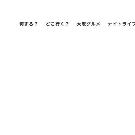
何する？
どこ行く？
大阪グルメ
ナイトライ
Bob Famil
マイプランを作
マイプランをシ
文化・歴史
展望台
ミナミ
こ焼き
居酒屋
ラーメン
（道頓堀・難波・
心斎橋・日本橋）
天王寺・阿倍野・新世界
街歩き
クルーズ
イーツ
カフェ
酒