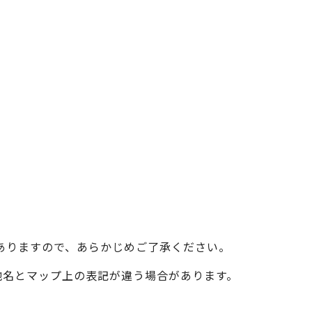
ベイエリア
（USJ・海遊館）
新大阪・十三
天神祭り
建造物
泉南
（KIX・りんくう・岸和田）
その他
ありますので、あらかじめご了承ください。
際の地名とマップ上の表記が違う場合があります。