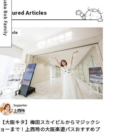
Osaka Bob Family
Featured Articles
Article
Supporter
上西怜
【大阪キタ】梅田スカイビルからマジックシ
ョーまで！上西玲の大阪楽遊パスおすすめプ