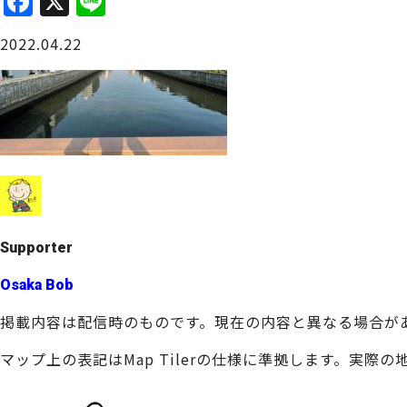
F
X
Li
a
n
大阪城周辺
2022.04.22
c
e
e
b
o
o
堺・泉北
k
Supporter
Osaka Bob
掲載内容は配信時のものです。現在の内容と異なる場合が
マップ上の表記はMap Tilerの仕様に準拠します。実