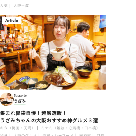
人気
大阪土産
Article
Supporter
うざみ
集まれ胃袋自慢！超厳選版！
うざみちゃんの大阪おすすめ神グルメ３選
キタ（梅田・天満）
ミナミ（難波・心斎橋・日本橋）
和食
大阪のグルメ
寿司・シーフード
居酒屋
目的