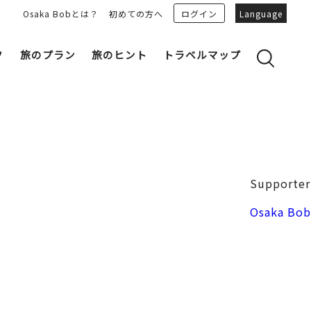
Osaka Bobとは？
初めての方へ
ログイン
Language
フ
旅のプラン
旅のヒント
トラベルマップ
yのおすすめプランを見る
OSAKA 雑学
る
OSAKAN PEOPLE
ェア
“おおきに”トークガイド
Osaka Bob ダウンロード
大阪城
Supporter
和食
MOVIE 大阪の街を歩こう
中之島・本町
Osaka Bob
LINEスタンプ
フリーマガジン
フォトスポット
ユニーク
Bob‘ｓ パートナー