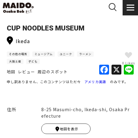
CUP NOODLES MUSEUM
Ikeda
その他の場所
ミュージアム
ユニーク
ラーメン
大阪土産
子ども
0 Likes
F
X
地図
レビュー
周辺のスポット
a
申し訳ありません、このコンテンツはただ今
アメリカ英語
のみです。
c
e
b
住所
8-25 Masumi-cho, Ikeda-shi, Osaka Pr
o
efecture
Leaflet
|
© MapTiler
© OpenStreetMap contribut
ors
o
地図を表示
+