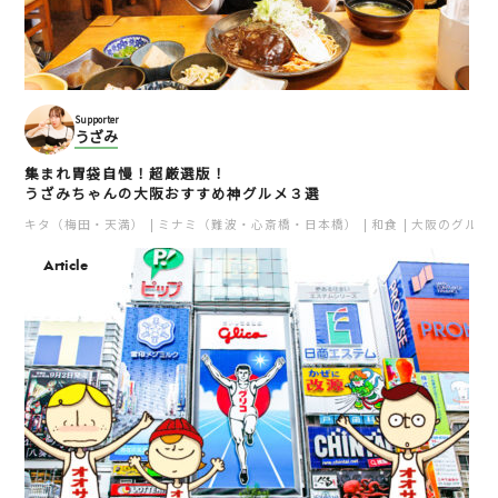
Supporter
うざみ
集まれ胃袋自慢！超厳選版！
うざみちゃんの大阪おすすめ神グルメ３選
キタ（梅田・天満）
ミナミ（難波・心斎橋・日本橋）
和食
大阪のグルメ
Article