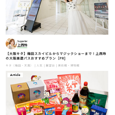
Supporter
上西怜
【大阪キタ】梅田スカイビルからマジックショーまで！上西玲
の大阪楽遊パスおすすめプラン［PR]
キタ（梅田・天満）
人気
展望台
美術館・博物館
Article