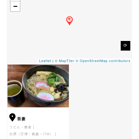
−
⟳
Leaflet
|
© MapTiler
© OpenStreetMap contributors
吾妻
うどん・蕎麦
北摂（万博・箕面・ITM）