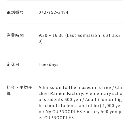
k
−
電話番号
072-752-3484
営業時間
9:30 – 16:30 (Last admission is at 15:3
0)
定休日
Tuesdays
料金・平均予
Admission to the museum is free / Chi
算
cken Ramen Factory: Elementary scho
ol students 600 yen / Adult (Junior hig
h school students and older) 1,000 ye
n / My CUPNOODLES Factory 500 yen p
er CUPNOODLES