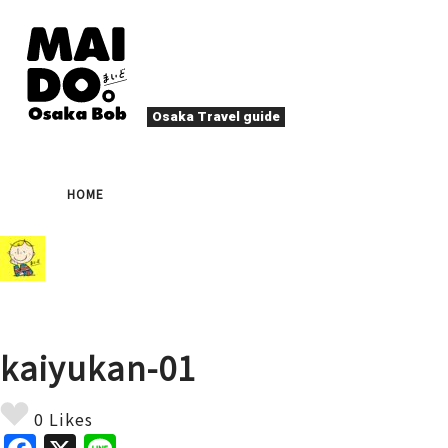
Osaka Travel guide
大阪グルメ
祭
HOME
ナイトライフ
イベント
エンターテイメント
四季・自然
ローカルフード
た
アクティビティ
宿泊
キタ（梅田・北新地）
文化・歴史
大阪人
kaiyukan-01
癒やし
その他
アート
春
夏
秋
冬
焼肉
ス
0 Likes
スポーツ