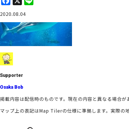
F
X
Li
a
n
大阪城周辺
2020.08.04
c
e
e
b
o
o
堺・泉北
k
Supporter
Osaka Bob
掲載内容は配信時のものです。現在の内容と異なる場合が
マップ上の表記はMap Tilerの仕様に準拠します。実