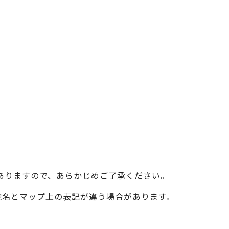
ベイエリア
（USJ・海遊館）
新大阪・十三
天神祭り
建造物
泉南
（KIX・りんくう・岸和田）
その他
ありますので、あらかじめご了承ください。
際の地名とマップ上の表記が違う場合があります。