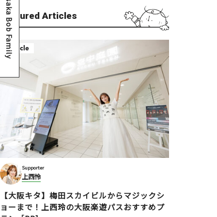
Osaka Bob Family
Featured Articles
Article
Supporter
上西怜
【大阪キタ】梅田スカイビルからマジックシ
ョーまで！上西玲の大阪楽遊パスおすすめプ