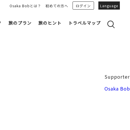
Osaka Bobとは？
初めての方へ
ログイン
Language
フ
旅のプラン
旅のヒント
トラベルマップ
yのおすすめプランを見る
OSAKA 雑学
る
OSAKAN PEOPLE
ェア
“おおきに”トークガイド
Osaka Bob ダウンロード
大阪城
Supporter
和食
MOVIE 大阪の街を歩こう
中之島・本町
Osaka Bob
LINEスタンプ
フリーマガジン
フォトスポット
ユニーク
Bob‘ｓ パートナー