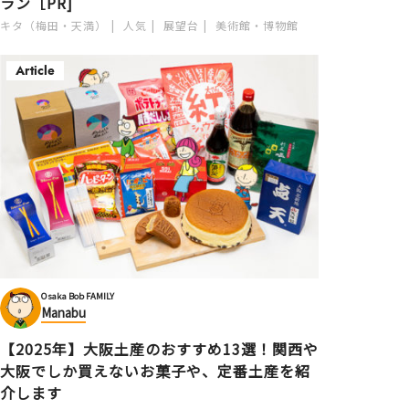
ラン［PR]
キタ（梅田・天満）
人気
展望台
美術館・博物館
Article
Osaka Bob FAMILY
Manabu
【2025年】大阪土産のおすすめ13選！関西や
大阪でしか買えないお菓子や、定番土産を紹
介します