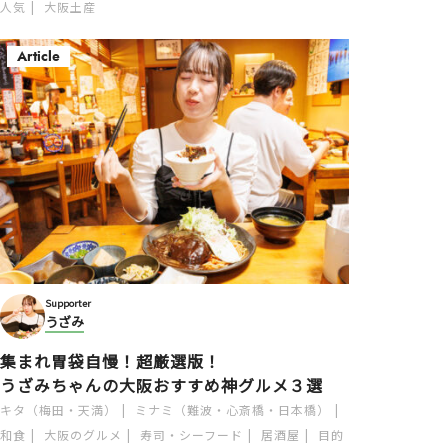
人気
大阪土産
Article
Supporter
うざみ
集まれ胃袋自慢！超厳選版！
うざみちゃんの大阪おすすめ神グルメ３選
キタ（梅田・天満）
ミナミ（難波・心斎橋・日本橋）
和食
大阪のグルメ
寿司・シーフード
居酒屋
目的