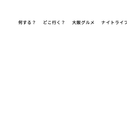
何する？
どこ行く？
大阪グルメ
ナイトライ
Bob Famil
マイプランを作
マイプランをシ
文化・歴史
展望台
ミナミ
こ焼き
居酒屋
ラーメン
（道頓堀・難波・
心斎橋・日本橋）
天王寺・阿倍野・新世界
街歩き
クルーズ
イーツ
カフェ
酒