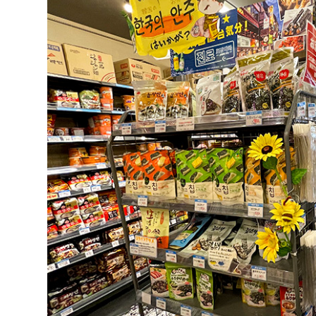
大阪城周辺
堺・泉北