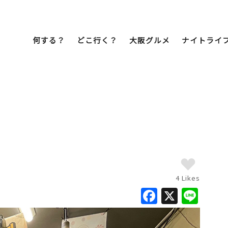
何する？
どこ行く？
大阪グルメ
ナイトライ
Bob Famil
マイプランを作
マイプランをシ
文化・歴史
展望台
ミナミ
こ焼き
居酒屋
ラーメン
（道頓堀・難波・
心斎橋・日本橋）
天王寺・阿倍野・新世界
4 Likes
F
X
Li
街歩き
クルーズ
a
n
イーツ
カフェ
酒