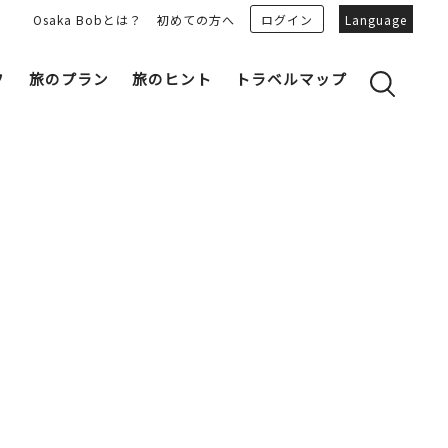
Osaka Bobとは？
初めての方へ
ログイン
Language
フ
旅のプラン
旅のヒント
トラベルマップ
yのおすすめプランを見る
OSAKA 雑学
る
OSAKAN PEOPLE
ェア
“おおきに”トークガイド
Osaka Bob ダウンロード
大阪城
和食
MOVIE 大阪の街を歩こう
中之島・本町
LINEスタンプ
フリーマガジン
フォトスポット
ユニーク
Bob‘ｓ パートナー