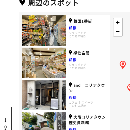
周辺のスポット
韓国1番街
+
鶴橋
−
ショッピング
その他の場所
感性空間
鶴橋
ショッピング
その他の場所
and コリアタウ
ン
鶴橋
カフェ
スイーツ
その他の場所
大阪コリアタウン
歴史資料館
鶴橋