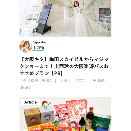
Supporter
上西怜
【大阪キタ】梅田スカイビルからマジッ
クショーまで！上西玲の大阪楽遊パスお
すすめプラン［PR]
キタ（梅田・天満）
人気
展望台
美術館・
博物館
Article