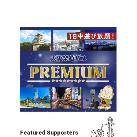
北摂（万博・箕面・ITM）
夜景
すべての目的地を見る
Featured Supporters