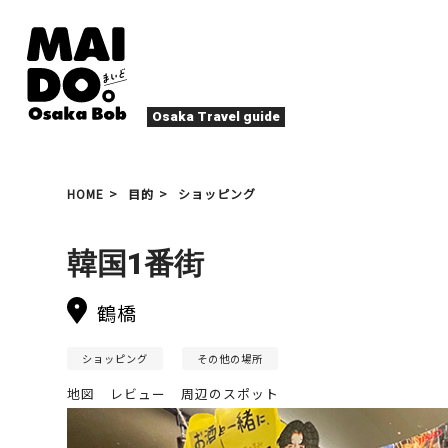
Osaka Travel guide
大阪グルメ
祭
HOME
目的
ショッピング
ナイトライフ
イベント
エンターテイメント
四季・自然
韓国1番街
ローカルフード
た
アクティビティ
宿泊
キタ（梅田・北新地）
鶴橋
文化・歴史
大阪人
癒やし
その他
ショッピング
その他の場所
地図
レビュー
周辺のスポット
アート
春
夏
秋
冬
焼肉
ス
スポーツ