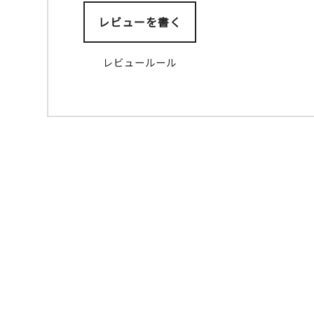
その他の場所
多国籍
安い
レビューを書く
韓国海苔巻き専門
店 マリマリ 大阪コ
レビュールール
リアタウン店
鶴橋
その他の場所
ランチ
多国籍
韓国漬物専門店
本家山田商店
鶴橋
その他の場所
多国籍
食道 山田商店
鶴橋
その他の場所
ランチ
多国籍
Waffle Khan（ワ
ッフルカーン）コリ
アンタウン店