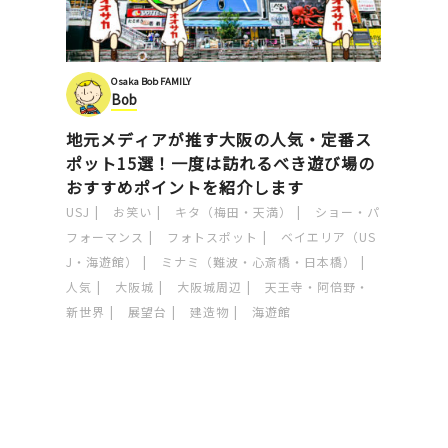
Osaka Bob FAMILY
Bob
地元メディアが推す大阪の人気・定番ス
ポット15選！一度は訪れるべき遊び場の
おすすめポイントを紹介します
USJ
お笑い
キタ（梅田・天満）
ショー・パ
フォーマンス
フォトスポット
ベイエリア（US
J・海遊館）
ミナミ（難波・心斎橋・日本橋）
人気
大阪城
大阪城周辺
天王寺・阿倍野・
新世界
展望台
建造物
海遊館