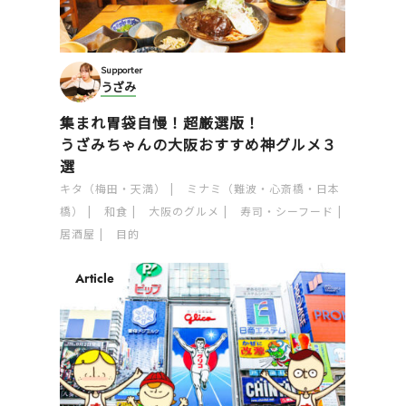
Supporter
うざみ
集まれ胃袋自慢！超厳選版！
うざみちゃんの大阪おすすめ神グルメ３
選
キタ（梅田・天満）
ミナミ（難波・心斎橋・日本
橋）
和食
大阪のグルメ
寿司・シーフード
居酒屋
目的
Article