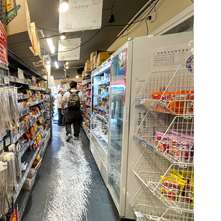
c
e
ベイエリア
e
（USJ・海遊館）
新大阪・十三
b
o
天神祭り
建造物
o
k
泉南
（KIX・りんくう・岸和田）
その他