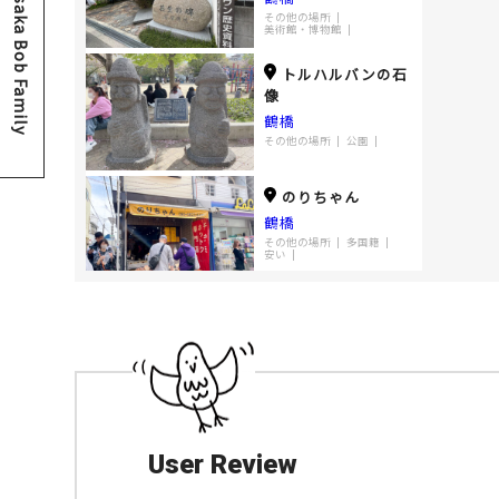
Osaka Bob Family
その他の場所
美術館・博物館
トルハルバンの石
像
鶴橋
その他の場所
公園
のりちゃん
鶴橋
その他の場所
多国籍
安い
民俗村
鶴橋
その他の場所
ランチ
多国籍
焼肉
SONGHOT（ソン
User Review
ホット）
鶴橋