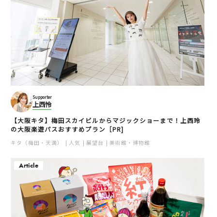
Supporter
上西怜
【大阪キタ】梅田スカイビルからマジックショーまで！上西玲
の大阪楽遊パスおすすめプラン［PR]
キタ（梅田・天満）
人気
展望台
美術館・博物館
Article