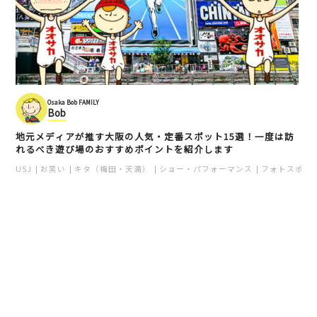
Osaka Bob FAMILY
Bob
地元メディアが推す大阪の人気・定番スポット15選！一度は訪
れるべき遊び場のおすすめポイントを紹介します
USJ
お笑い
キタ（梅田・天満）
ショー・パフォーマンス
フォトスポッ