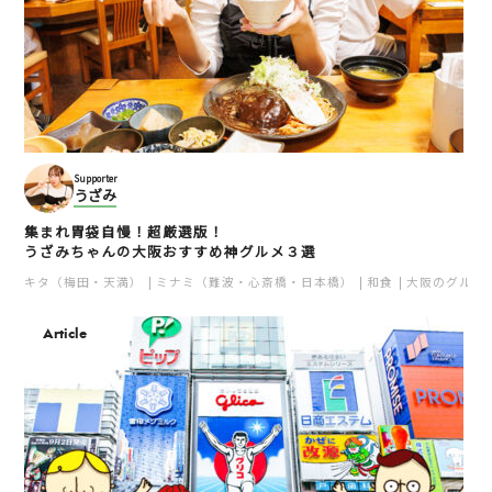
Supporter
うざみ
集まれ胃袋自慢！超厳選版！
うざみちゃんの大阪おすすめ神グルメ３選
キタ（梅田・天満）
ミナミ（難波・心斎橋・日本橋）
和食
大阪のグルメ
Article