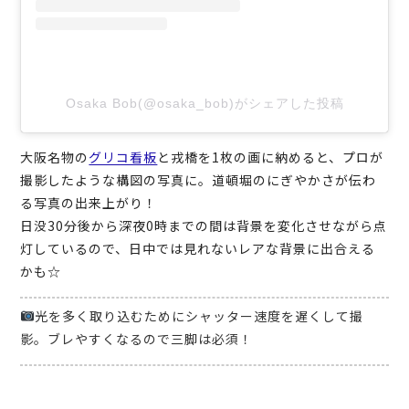
Osaka Bob(@osaka_bob)がシェアした投稿
大阪名物の
グリコ看板
と戎橋を1枚の画に納めると、プロが
撮影したような構図の写真に。道頓堀のにぎやかさが伝わ
る写真の出来上がり！
日没30分後から深夜0時までの間は背景を変化させながら点
灯しているので、日中では見れないレアな背景に出合える
かも☆
光を多く取り込むためにシャッター速度を遅くして撮
影。ブレやすくなるので三脚は必須！