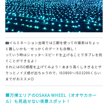
イルミネーション会場では三脚を使っての撮影はちょっ
と難しいかも…せっかくのデートも台無し！
っていう時はシャッタースピードを上げることで手ブレを防
ぐことができるよ！
それにはISO感度を上げてみよう！あまり高くしすぎるとザ
ラっとノイズ感が出ちゃうので、ISO800〜ISO3200くらい
までがおススメ◎
■万博エリアのOSAKA WHEEL（オオサカホー
ル）も見逃せない夜景スポット！