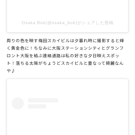
Osaka Bob(@osaka_bob)がシェアした投稿
周りの色を映す梅田スカイビルは夕暮れ時に撮影すると輝
く黄金色に！ちなみに大阪ステーションシティとグランフ
ロント大阪を結ぶ連絡通路は私の好きな夕日映えスポッ
ト！落ちる太陽がちょうどスカイビルと重なって綺麗なん
や♪