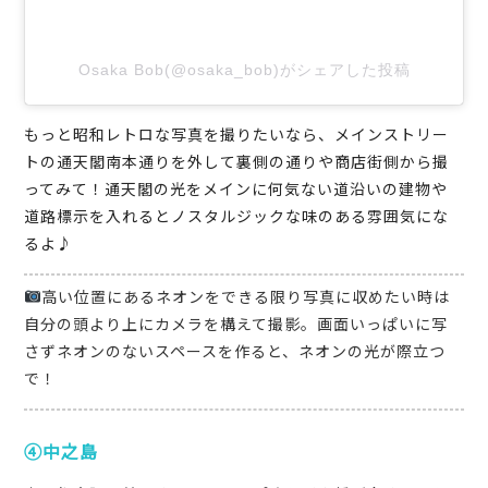
Osaka Bob(@osaka_bob)がシェアした投稿
もっと昭和レトロな写真を撮りたいなら、メインストリー
トの通天閣南本通りを外して裏側の通りや商店街側から撮
ってみて！通天閣の光をメインに何気ない道沿いの建物や
道路標示を入れるとノスタルジックな味のある雰囲気にな
るよ♪
高い位置にあるネオンをできる限り写真に収めたい時は
自分の頭より上にカメラを構えて撮影。画面いっぱいに写
さずネオンのないスペースを作ると、ネオンの光が際立つ
で！
④中之島