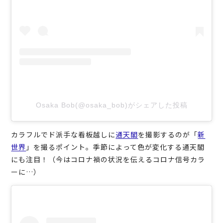
Osaka Bob(@osaka_bob)がシェアした投稿
カラフルでド派手な看板越しに
通天閣
を撮影するのが「
新
世界
」を撮るポイント。季節によって色が変化する通天閣
にも注目！（今はコロナ禍の状況を伝えるコロナ信号カラ
ーに…）