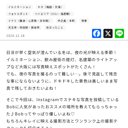
イルミネーション
キタ（梅田・天満）
フォトスポット
ベイエリア（USJ・海遊館）
ミナミ（難波・心斎橋・日本橋）
中之島・本町
夜景
天王寺・阿倍野・新世界
役立ったこと
F
X
2020.12.18
a
c
日没が早く空気が澄んでいる冬は、夜の光が映える季節！
e
イルミネーション、飲み屋街の提灯、名建築のライトアッ
b
プなど大阪には写真映えスポットがたくさん！
でも、夜の写真を撮るのって難しい…。後で見返して残念
o
な事にならないように、ドキドキした景色は美しいまま写
o
真で残しておきたいよね！
k
そこで今回は、Instagramでステキな写真を投稿している
Bobに人気があったおススメの場所を教えてもらっちゃっ
た♪Bobってやっぱり優しいよね♡
もちろんキレイに映える撮影方法とワンランク上の撮影テ
クニックも紹介するよ！