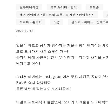
일루미네이션
북쪽(우메다・텐마)
포토존
베이 에어리어（유니버셜 스튜디오 재팬・카이유칸）
도지마・혼마치
야경
텐노지・아베노・신세카
2020.12.18
일몰이 빠르고 공기가 맑아지는 겨울은 밤이 반짝이는 계절
으로 오사카의 사진 스팟이 가득!
하지만 밤에 사진찍는건 너무 어려워… 찍은뒤 사진을 넘
남겨두고 싶어!
그래서 이번에는 Instagram에서 멋진 사진을 올리고 
Bob은 역시 상냥해♡
물론 예쁘게 찍는법도 소개해줄께!
이걸로 포토제닉에 틀림없다! 오사카의 겨울을 드라마틱