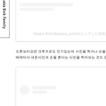
Osaka Bob Family
Osaka Bob(@osaka_bob)がシェアした投稿
도톤보리강은 크루즈로도 인기있는데 사진을 찍거나 손을
배에타서 네온사인과 손을 흔다는 사진을 찍어보는 것도 