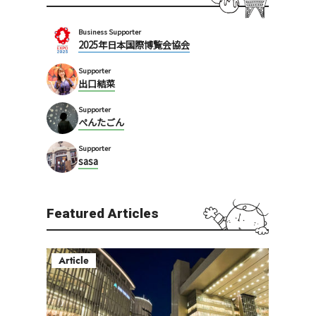
Business Supporter
2025年日本国際博覧会協会
Supporter
出口結菜
Supporter
ぺんたごん
Supporter
sasa
Featured Articles
Article