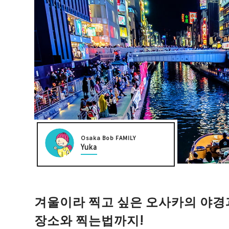
오사카성 주변
사카이・센보쿠
Osaka Bob FAMILY
Yuka
겨울이라 찍고 싶은 오사카의 야경
장소와 찍는법까지!