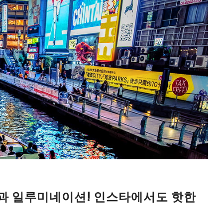
（유니버셜 스튜디오 재팬・
카이유칸）
신오사카・주소
텐진 마쓰리
건축물
센난
（KIX・린쿠타운・키시와
다）
그 외
과 일루미네이션! 인스타에서도 핫한