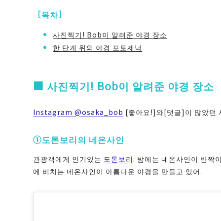
［목차］
사진찍기! Bob이 알려준 야경 장소
한 단계 위의 야경 포토제닉
■ 사진찍기! Bob이 알려준 야경 장소
Instagram @osaka_bob
[좋아요!]와[댓글]이 많았던 
①도톤보리의 네온사인
관광객에게 인기있는
도톤보리
. 밤에는 네온사인이 반짝
에 비치는 네온사인이 아름다운 야경을 만들고 있어.