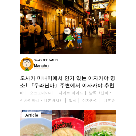
Osaka Bob FAMILY
Manabu
오사카 미나미에서 인기 있는 이자카야 명
소! 「우라난바」주변에서 이자카야 추천
바
오코노미야끼
나이트 라이프
남쪽（난바・
신사이바시・니혼바시）
일식
이자카야
니혼슈
Article