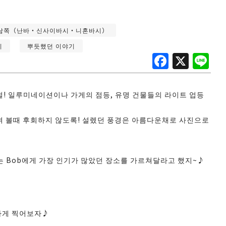
남쪽（난바・신사이바시・니혼바시）
이
뿌듯했던 이야기
F
X
Li
a
n
c
e
! 일루미네이션이나 가게의 점등, 유명 건물들의 라이트 업등
e
b
겨 볼때 후회하지 않도록! 설렜던 풍경은 아름다운채로 사진으로
o
o
있는 Bob에게 가장 인기가 많았던 장소를 가르쳐달라고 했지~♪
k
하게 찍어보자♪