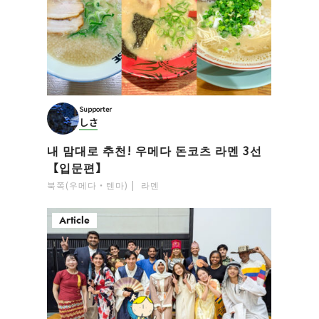
Supporter
しさ
내 맘대로 추천! 우메다 돈코츠 라멘 3선
【입문편】
북쪽(우메다・텐마)
라멘
Article