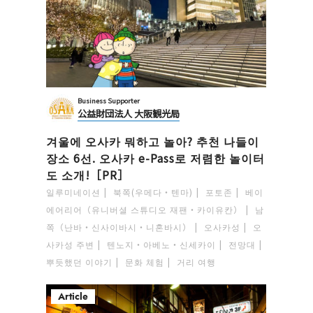
Business Supporter
公益財団法人 大阪観光局
겨울에 오사카 뭐하고 놀아? 추천 나들이
장소 6선. 오사카 e-Pass로 저렴한 놀이터
도 소개!［PR］
일루미네이션
북쪽(우메다・텐마)
포토존
베이
에어리어（유니버셜 스튜디오 재팬・카이유칸）
남
쪽（난바・신사이바시・니혼바시）
오사카성
오
사카성 주변
텐노지・아베노・신세카이
전망대
뿌듯했던 이야기
문화 체험
거리 여행
Article