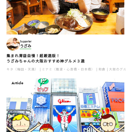
Supporter
うざみ
集まれ胃袋自慢！超厳選版！
うざみちゃんの大阪おすすめ神グルメ３選
キタ（梅田・天満）
ミナミ（難波・心斎橋・日本橋）
和食
大阪のグルメ
Article