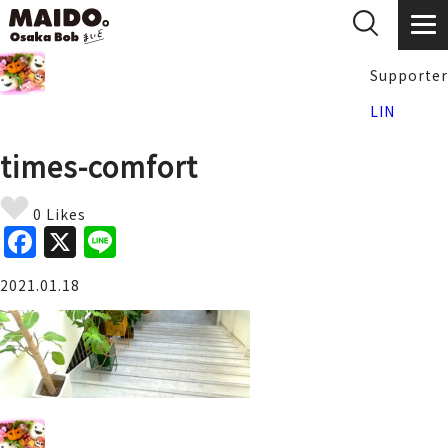
Supporter
LIN
times-comfort
0 Likes
F
X
Li
a
n
2021.01.18
c
e
e
b
o
o