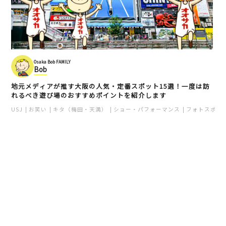
Osaka Bob FAMILY
Bob
地元メディアが推す大阪の人気・定番スポット15選！一度は訪
れるべき遊び場のおすすめポイントを紹介します
USJ
お笑い
キタ（梅田・天満）
ショー・パフォーマンス
フォトスポッ