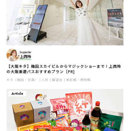
Supporter
上西怜
【大阪キタ】梅田スカイビルからマジックショーまで！上西玲
の大阪楽遊パスおすすめプラン［PR]
キタ（梅田・天満）
人気
展望台
美術館・博物館
Article