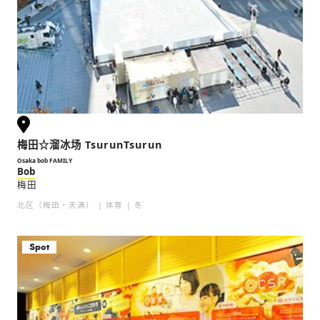
梅田☆溜冰场 TsurunTsurun
Osaka bob FAMILY
Bob
梅田
北区（梅田・天满）
体育
冬
Spot