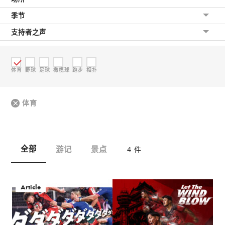
季节
支持者之声
体育
野球
足球
橄榄球
跑步
相扑
体育
全部
游记
景点
4 件
Article