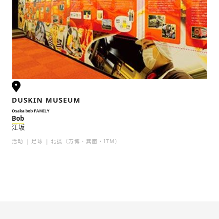
DUSKIN MUSEUM
Osaka bob FAMILY
Bob
江坂
活动
足球
北摄（万博・箕面・ITM）