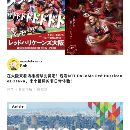
Osaka bob FAMILY
Bob
在大阪来看场橄榄球比赛吧！观看NTT DoCoMo Red Hurrican
es Osaka，来个最棒的非日常体验！
体育
其他场所
橄榄球
Article