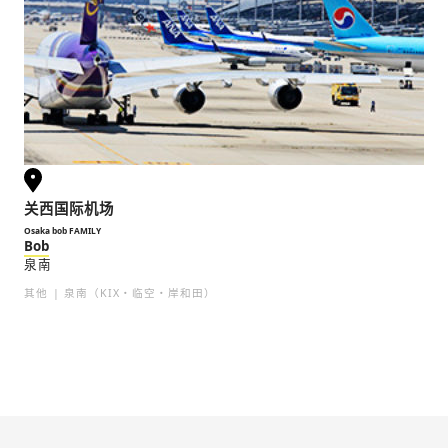
关西国际机场
Osaka bob FAMILY
Bob
泉南
其他
泉南（KIX・临空・岸和田）