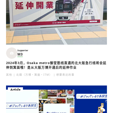
Supporter
M3
2024年3月，Osaka metro御堂筋线直通的北大阪急行线将会延
伸到箕面哦！是从大阪万博开通后的延伸作业
其他
北摄（万博・箕面・ITM）
想要表达的事
Article