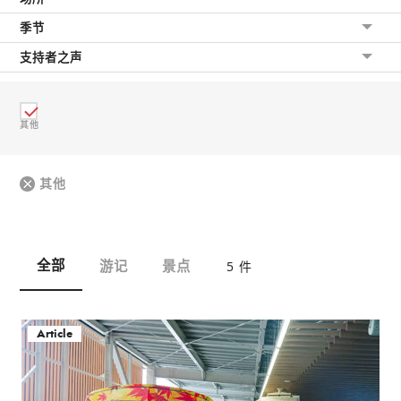
季节
支持者之声
其他
其他
全部
游记
景点
5 件
Article