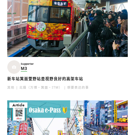
Supporter
M3
新车站箕面萱野站是视野良好的高架车站
其他
北摄（万博・箕面・ITM）
想要表达的事
Article