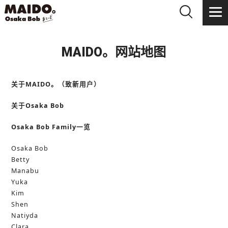
MAIDO。网站地图
关于MAIDO。（致新用户）
关于Osaka Bob
Osaka Bob Family一览
Osaka Bob
Betty
Manabu
Yuka
Kim
Shen
Natiyda
Clara