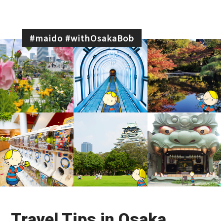
#maido
#withOsakaBob
Travel Tips in Osaka