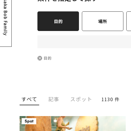
Osaka Bob Family
目的
場所
目的
すべて
記事
スポット
1130 件
Spot