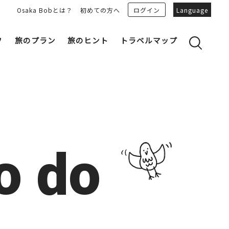
Osaka Bobとは？
初めての方へ
ログイン
Language
フ
旅のプラン
旅のヒント
トラベルマップ
yのおすすめプランを見る
OSAKA 雑学
る
OSAKAN PEOPLE
ェア
“おおきに”トークガイド
Osaka Bob ダウンロード
大阪城
和食
o do
MOVIE 大阪の街を歩こう
中之島・本町
LINEスタンプ
フリーマガジン
フォトスポット
ユニーク
Bob‘ｓ パートナー