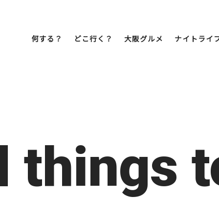
何する？
どこ行く？
大阪グルメ
ナイトライ
Bob Famil
マイプランを作
マイプランをシ
文化・歴史
展望台
ミナミ
こ焼き
居酒屋
ラーメン
（道頓堀・難波・
d things t
心斎橋・日本橋）
天王寺・阿倍野・新世界
街歩き
クルーズ
イーツ
カフェ
酒