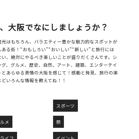
北摂（万博・箕面・ITM）
、大阪でなにしましょうか？
夜景
すべての目的地を見る
観光はもちろん、バラエティー豊かな魅力的なスポットが
ある街！“おもしろい”“おいしい”“新しい”と旅行には
ない、絶対にやるべき楽しいことが盛りだくさんです。シ
ング、グルメ、歴史、自然、アート、建築、エンターテイ
トとあらゆる表情の大阪を感じて！感動と発見、旅行の楽
などいろんな情報を教えてね！！
スポーツ
グルメ
祭
トライフ
イベント