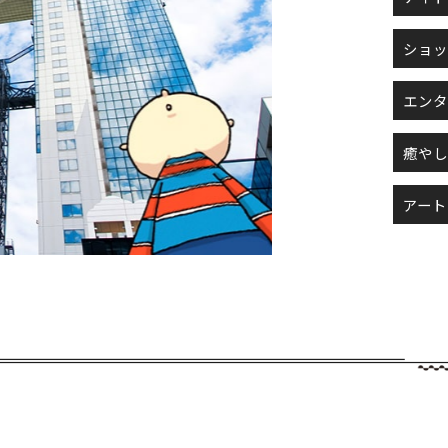
ショ
エン
癒や
アー