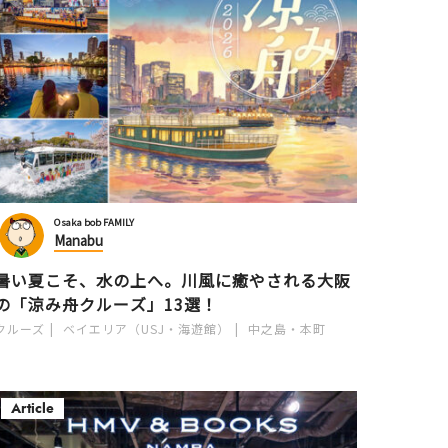
Osaka bob FAMILY
Manabu
暑い夏こそ、水の上へ。川風に癒やされる大阪
の「涼み舟クルーズ」13選！
クルーズ
ベイエリア（USJ・海遊館）
中之島・本町
Article