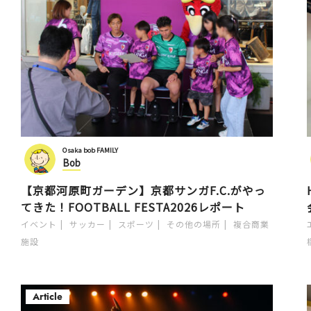
Osaka bob FAMILY
Bob
【京都河原町ガーデン】京都サンガF.C.がやっ
てきた！FOOTBALL FESTA2026レポート
イベント
サッカー
スポーツ
その他の場所
複合商業
施設
Article