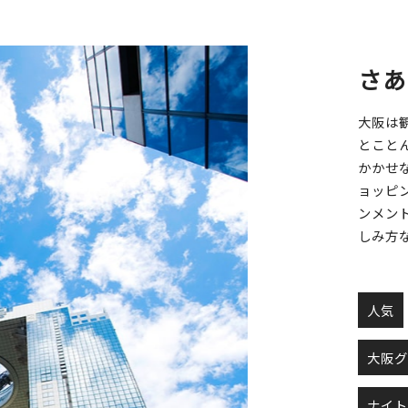
ベイエリア
（USJ・海遊館）
新大阪・十三
さあ
天神祭り
建造物
大阪は
とことん
泉南
かかせ
（KIX・りんくう・岸和田）
その他
ョッピ
ンメン
しみ方
人気
大阪
ナイ