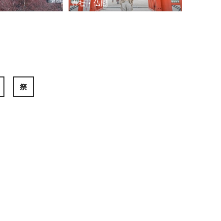
寺社・仏閣
祭