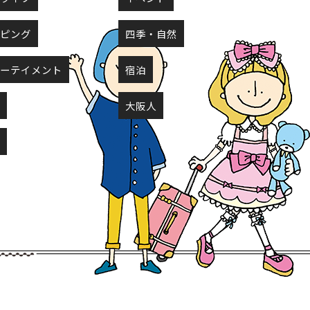
ッピング
四季・自然
ターテイメント
宿泊
し
大阪人
ト