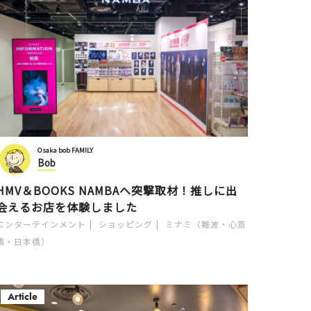
Osaka bob FAMILY
Bob
HMV＆BOOKS NAMBAへ突撃取材！推しに出
会えるお店を体験しました
エンターテインメント
ショッピング
ミナミ（難波・心斎
橋・日本橋）
Article