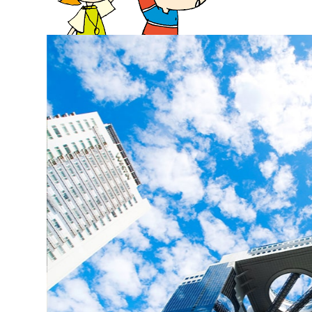
大阪城周辺
堺・泉北