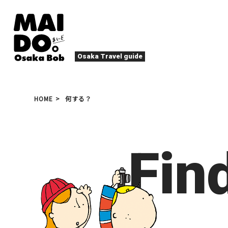
Osaka Travel guide
大阪グルメ
祭
HOME
何する？
ナイトライフ
イベント
エンターテイメント
四季・自然
ローカルフード
た
アクティビティ
宿泊
Fin
キタ（梅田・北新地）
文化・歴史
大阪人
癒やし
その他
アート
焼肉
ス
春
夏
秋
冬
スポーツ