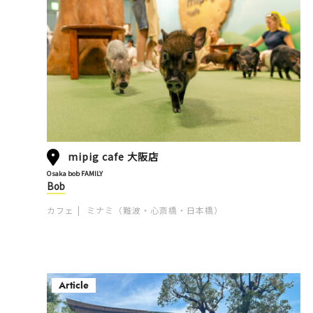
mipig cafe 大阪店
Osaka bob FAMILY
Bob
カフェ
ミナミ（難波・心斎橋・日本橋）
Article