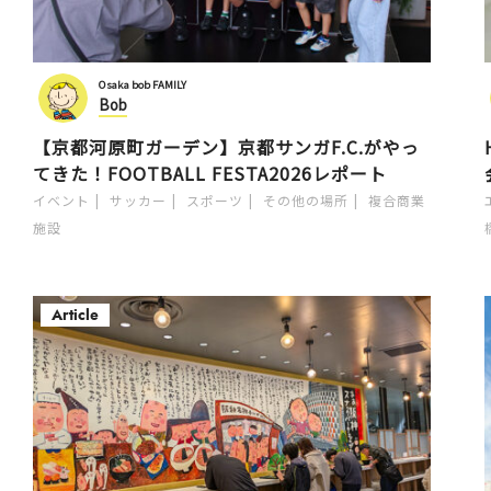
Osaka bob FAMILY
Bob
【京都河原町ガーデン】京都サンガF.C.がやっ
てきた！FOOTBALL FESTA2026レポート
イベント
サッカー
スポーツ
その他の場所
複合商業
施設
Article