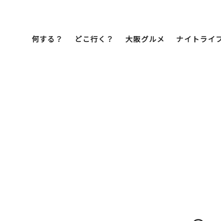
何する？
どこ行く？
大阪グルメ
ナイトライ
Bob Famil
マイプランを作
マイプランをシ
文化・歴史
展望台
ミナミ
こ焼き
居酒屋
ラーメン
（道頓堀・難波・
心斎橋・日本橋）
天王寺・阿倍野・新世界
街歩き
クルーズ
イーツ
カフェ
酒