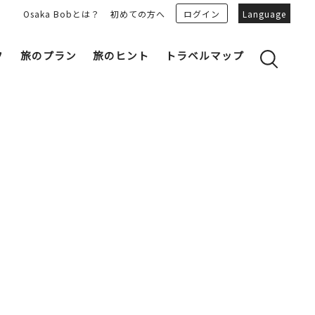
Osaka Bobとは？
初めての方へ
ログイン
Language
フ
旅のプラン
旅のヒント
トラベルマップ
yのおすすめプランを見る
OSAKA 雑学
る
OSAKAN PEOPLE
ェア
“おおきに”トークガイド
Osaka Bob ダウンロード
大阪城
和食
MOVIE 大阪の街を歩こう
中之島・本町
LINEスタンプ
フリーマガジン
フォトスポット
ユニーク
Bob‘ｓ パートナー