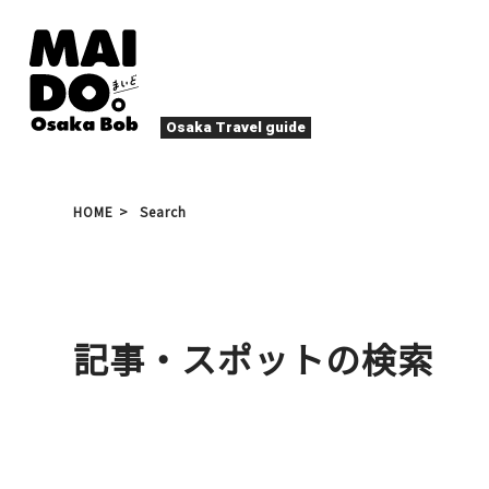
Osaka Travel guide
大阪グルメ
祭
HOME
Search
ナイトライフ
イベント
エンターテイメント
四季・自然
ローカルフード
た
アクティビティ
宿泊
キタ（梅田・北新地）
記事・スポットの検索
文化・歴史
大阪人
癒やし
その他
アート
春
夏
秋
冬
焼肉
ス
スポーツ