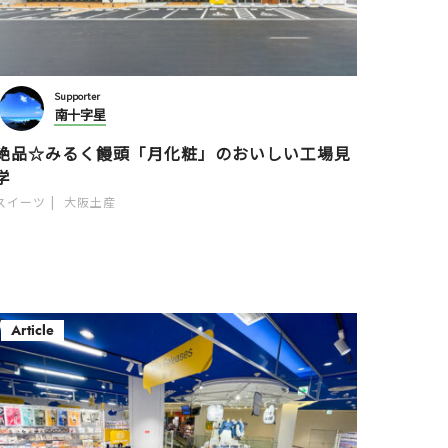
Supporter
南十字星
絶品☆みるく饅頭「月化粧」のおいしい工場見
学
スイーツ
大阪土産
Article