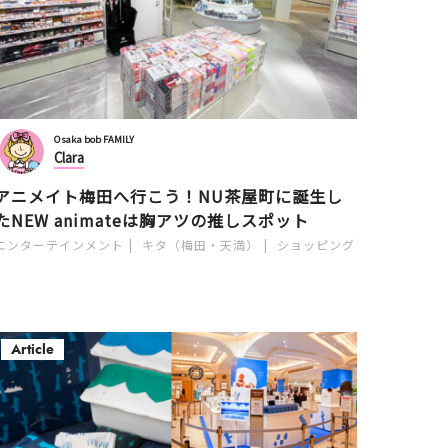
Osaka bob FAMILY
Clara
アニメイト梅田へ行こう！NU茶屋町に誕生し
たNEW animateは胸アツの推しスポット
エンターテインメント
キタ（梅田・天満）
ショッピング
Article