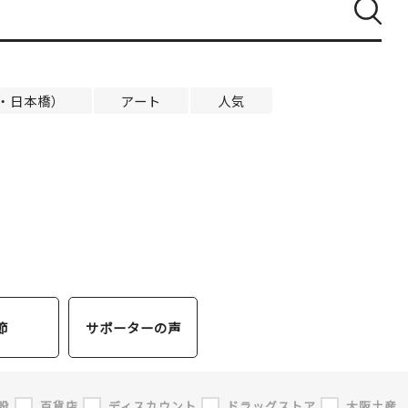
ベイエリア
（USJ・海遊館）
新大阪・十三
天神祭り
建造物
・日本橋）
アート
人気
泉南
（KIX・りんくう・岸和田）
その他
節
サポーターの声
設
百貨店
ディスカウント
ドラッグストア
大阪土産