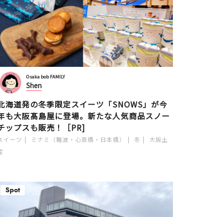
Osaka bob FAMILY
Shen
北海道発の冬季限定スイーツ「SNOWS」が今
年も大阪髙島屋に登場。新たな人気商品スノー
チップスも販売！［PR]
スイーツ
ミナミ（難波・心斎橋・日本橋）
冬
大阪土
産
Spot