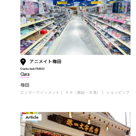
アニメイト梅田
Osaka bob FAMILY
Clara
梅田
エンターテインメント
キタ（梅田・天満）
ショッピング
Article