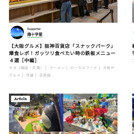
Supporter
南十字星
【大阪グルメ】阪神百貨店「スナックパーク」
爆食レポ！ガッツリ食べたい時の鉄板メニュー
４選［中編］
キタ（梅田・天満）
ラーメン
ローカルフード
大阪の
グルメ
洋食
百貨店
Article