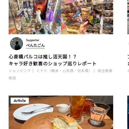
Supporter
ぺんたごん
心斎橋パルコは推し活天国！？
キャラ好き歓喜のショップ巡りレポート
ショッピング
ミナミ（難波・心斎橋・日本橋）
複合商業
施設
Article