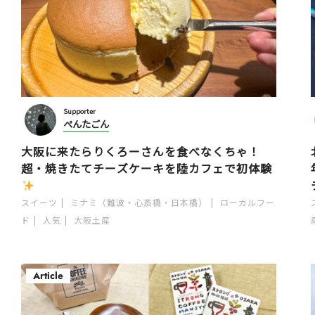
Supporter
ぺんたごん
大阪に来たらりくろーさんを食べなくちゃ！
超・焼きたてチーズケーキを陸カフェで初体験
スイーツ
ミナミ（難波・心斎橋・日本橋）
ローカルフー
ド
人気
大阪土産
Article