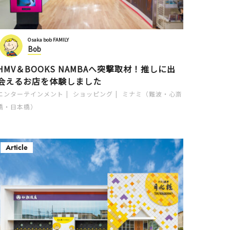
Osaka bob FAMILY
Bob
HMV＆BOOKS NAMBAへ突撃取材！推しに出
会えるお店を体験しました
エンターテインメント
ショッピング
ミナミ（難波・心斎
橋・日本橋）
Article