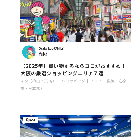
Osaka bob FAMILY
Yuka
【2025年】買い物するならココがおすすめ！
大阪の厳選ショッピングエリア７選
キタ（梅田・天満）
ショッピング
ミナミ（難波・心斎
橋・日本橋）
Spot