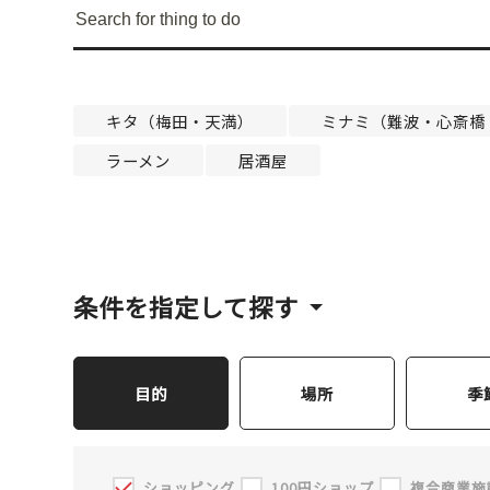
大阪城周辺
キタ（梅田・天満）
ミナミ（難波・心斎橋
ラーメン
居酒屋
堺・泉北
条件を指定して探す
目的
場所
季
ショッピング
100円ショップ
複合商業施