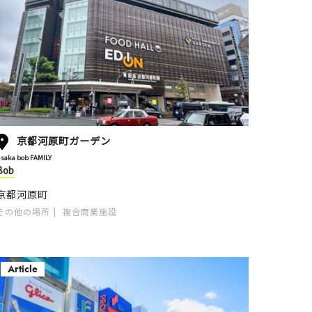
京都河原町ガーデン
saka bob FAMILY
Bob
京都河原町
その他の場所
複合商業施設
Article