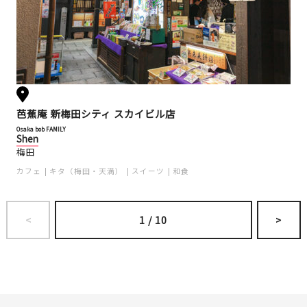
芭蕉庵 新梅田シティ スカイビル店
Osaka bob FAMILY
Shen
梅田
カフェ
キタ（梅田・天満）
スイーツ
和食
<
1
/
10
>