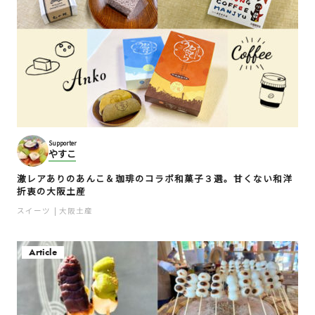
Supporter
やすこ
激レアありのあんこ＆珈琲のコラボ和菓子３選。甘くない和洋
折衷の大阪土産
スイーツ
大阪土産
Article