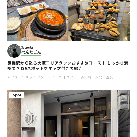
Supporter
ぺんたごん
鶴橋駅から巡る大阪コリアタウンおすすめコース！ しっかり満
喫できる9スポットをマップ付きで紹介
カフェ
ショッピング
スイーツ
ランチ
多国籍
文化・歴史
Spot