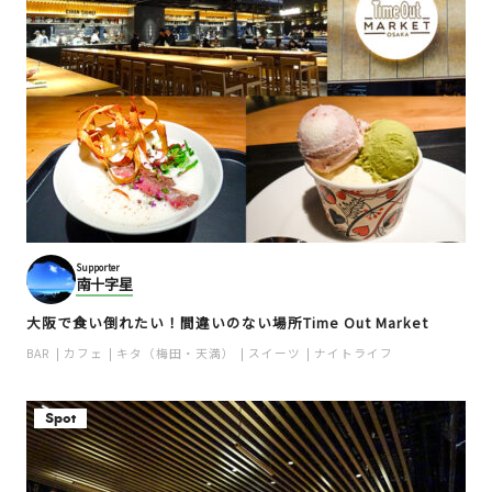
Supporter
南十字星
大阪で食い倒れたい！間違いのない場所Time Out Market
BAR
カフェ
キタ（梅田・天満）
スイーツ
ナイトライフ
Spot