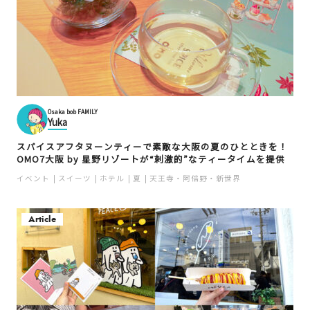
Osaka bob FAMILY
Yuka
スパイスアフタヌーンティーで素敵な大阪の夏のひとときを！
OMO7大阪 by 星野リゾートが“刺激的”なティータイムを提供
イベント
スイーツ
ホテル
夏
天王寺・阿倍野・新世界
Article