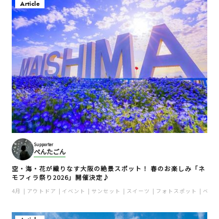
Article
Supporter
ぺんたごん
空・海・花が織りなす大阪の絶景スポット！ 春のお楽しみ「ネ
モフィラ祭り2026」開催決定♪
4月
アウトドア
イベント
サンセット
スイーツ
フォトスポット
ベイ