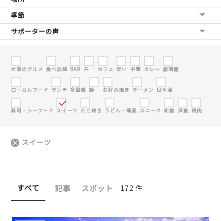
季節
サポーターの声
大阪のグルメ
食べ放題
BAR
丼
カフェ
安い
中華
カレー
居酒屋
ローカルフード
ランチ
多国籍
鍋
お好み焼き
ラーメン
日本酒
寿司・シーフード
スイーツ
たこ焼き
うどん・蕎麦
ユニーク
和食
洋食
焼肉
スイーツ
すべて
記事
スポット
172 件