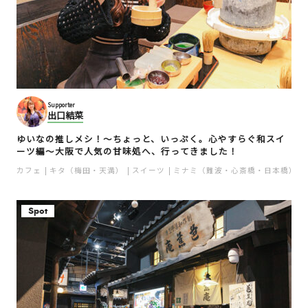
Supporter
出口結菜
ゆいなの推しメシ！～ちょっと、いっぷく。心やすらぐ和スイ
ーツ編～大阪で人気の甘味処へ、行ってきました！
カフェ
キタ（梅田・天満）
スイーツ
ミナミ（難波・心斎橋・日本橋）
Spot