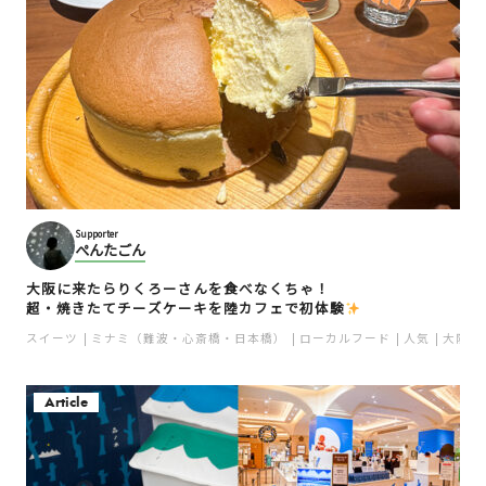
Supporter
ぺんたごん
大阪に来たらりくろーさんを食べなくちゃ！
超・焼きたてチーズケーキを陸カフェで初体験
スイーツ
ミナミ（難波・心斎橋・日本橋）
ローカルフード
人気
大阪土
Article