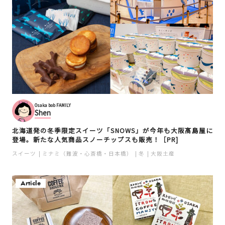
Osaka bob FAMILY
Shen
北海道発の冬季限定スイーツ「SNOWS」が今年も大阪髙島屋に
登場。新たな人気商品スノーチップスも販売！［PR]
スイーツ
ミナミ（難波・心斎橋・日本橋）
冬
大阪土産
Article