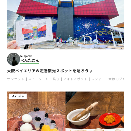
Supporter
ぺんたごん
大阪ベイエリアの定番観光スポットを巡ろう♪
サンセット
スイーツ
たこ焼き
フォトスポット
レジャー
大阪のグルメ
Article