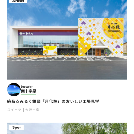
Article
Supporter
南十字星
絶品☆みるく饅頭「月化粧」のおいしい工場見学
スイーツ
大阪土産
Spot