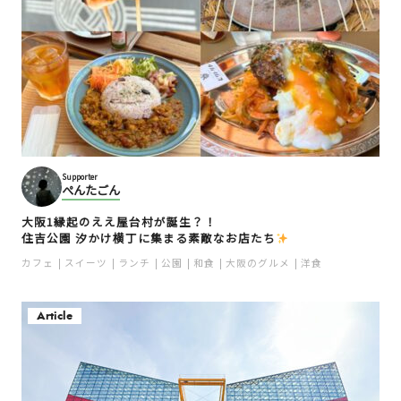
Supporter
ぺんたごん
大阪1縁起のええ屋台村が誕生？！
住吉公園 汐かけ横丁に集まる素敵なお店たち
カフェ
スイーツ
ランチ
公園
和食
大阪のグルメ
洋食
Article