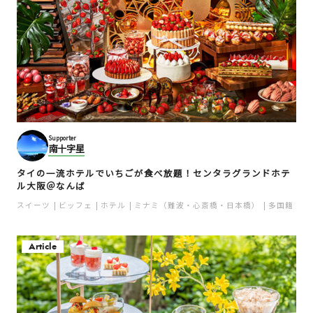
Supporter
南十字星
タイの一流ホテルでいちごが食べ放題！センタラグランドホテ
ル大阪＠なんば
スイーツ
ビッフェ
ホテル
ミナミ（難波・心斎橋・日本橋）
多国籍
目
Article