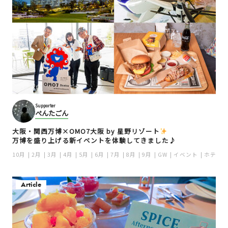
Supporter
ぺんたごん
大阪・関西万博×OMO7大阪 by 星野リゾート
万博を盛り上げる新イベントを体験してきました♪
10月
2月
3月
4月
5月
6月
7月
8月
9月
GW
イベント
ホテル
Article