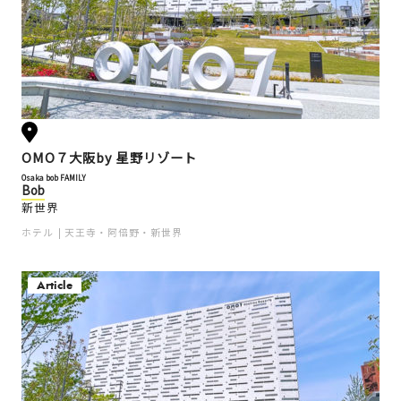
OMO７大阪by 星野リゾート
Osaka bob FAMILY
Bob
新世界
ホテル
天王寺・阿倍野・新世界
Article