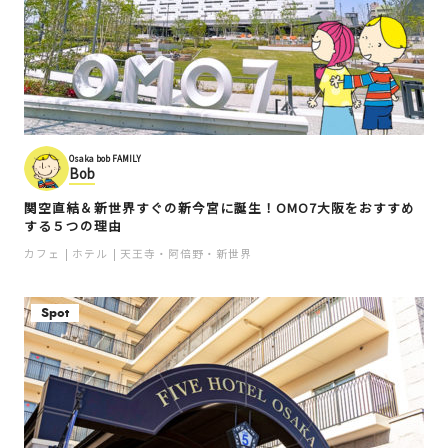
Osaka bob FAMILY
Bob
関空直結＆新世界すぐの新今宮に誕生！OMO7大阪をおすすめ
する５つの理由
カフェ
ホテル
天王寺・阿倍野・新世界
Spot