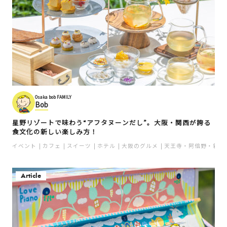
Osaka bob FAMILY
Bob
星野リゾートで味わう“アフタヌーンだし”。大阪・関西が誇る
食文化の新しい楽しみ方！
イベント
カフェ
スイーツ
ホテル
大阪のグルメ
天王寺・阿倍野・新世
Article