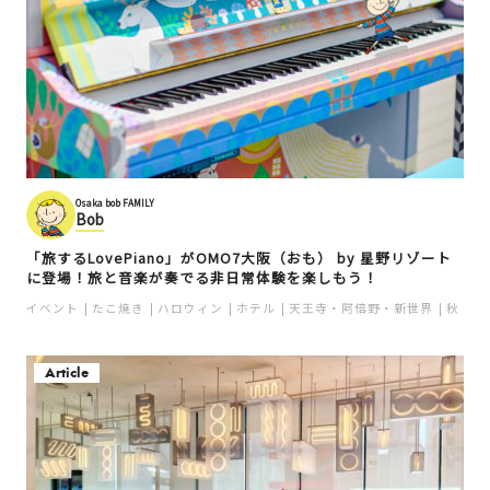
Osaka bob FAMILY
Bob
「旅するLovePiano」がOMO7大阪（おも） by 星野リゾート
に登場！旅と音楽が奏でる非日常体験を楽しもう！
イベント
たこ焼き
ハロウィン
ホテル
天王寺・阿倍野・新世界
秋
Article