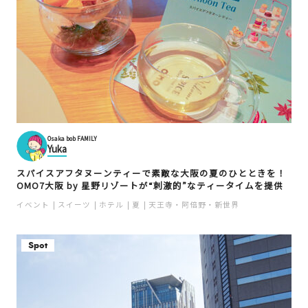
Osaka bob FAMILY
Yuka
スパイスアフタヌーンティーで素敵な大阪の夏のひとときを！
OMO7大阪 by 星野リゾートが“刺激的”なティータイムを提供
イベント
スイーツ
ホテル
夏
天王寺・阿倍野・新世界
Spot