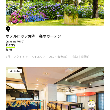
ホテルロッジ舞洲 森のガーデン
Osaka bob FAMILY
Betty
舞洲
6月
アウトドア
ベイエリア（USJ・海遊館）
宿泊
紫陽花
Article