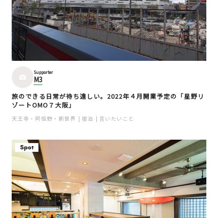
Supporter
M3
旅のできる日常が待ち遠しい。2022年４月開業予定の「星野リ
ゾートOMO７大阪」
天王寺・阿倍野・新世界
宿泊
言いたいこと
Spot