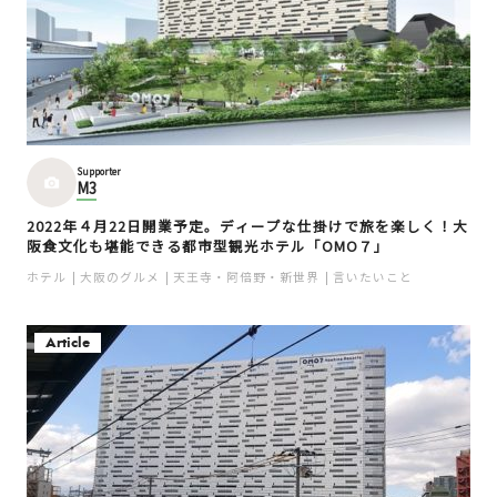
Supporter
M3
2022年４月22日開業予定。ディープな仕掛けで旅を楽しく！大
阪食文化も堪能できる都市型観光ホテル「OMO７」
ホテル
大阪のグルメ
天王寺・阿倍野・新世界
言いたいこと
Article