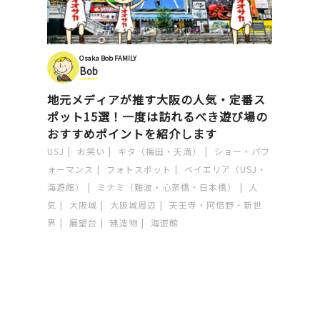
Osaka Bob FAMILY
Bob
地元メディアが推す大阪の人気・定番ス
ポット15選！一度は訪れるべき遊び場の
おすすめポイントを紹介します
USJ
お笑い
キタ（梅田・天満）
ショー・パフ
ォーマンス
フォトスポット
ベイエリア（USJ・
海遊館）
ミナミ（難波・心斎橋・日本橋）
人
気
大阪城
大阪城周辺
天王寺・阿倍野・新世
界
展望台
建造物
海遊館