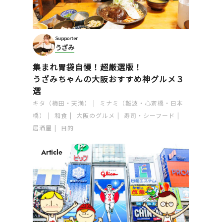
Supporter
うざみ
集まれ胃袋自慢！超厳選版！
うざみちゃんの大阪おすすめ神グルメ３
選
キタ（梅田・天満）
ミナミ（難波・心斎橋・日本
橋）
和食
大阪のグルメ
寿司・シーフード
居酒屋
目的
Article