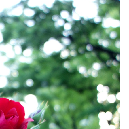
ベイエリア
（USJ・海遊館）
新大阪・十三
天神祭り
建造物
泉南
（KIX・りんくう・岸和田）
その他