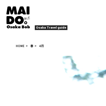
Osaka Travel guide
大阪グルメ
祭
HOME
春
4月
ナイトライフ
イベント
エンターテイメント
四季・自然
ローカルフード
た
アクティビティ
宿泊
キタ（梅田・北新地）
文化・歴史
大阪人
癒やし
その他
アート
春
夏
秋
冬
焼肉
ス
スポーツ