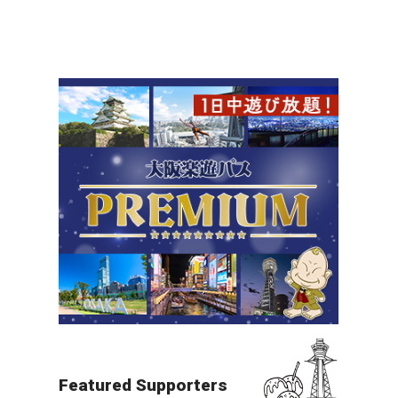
北摂（万博・箕面・ITM）
夜景
すべての目的地を見る
Featured Supporters