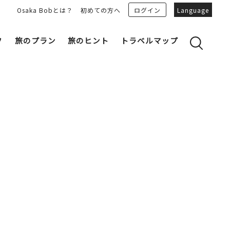
Osaka Bobとは？
初めての方へ
ログイン
Language
フ
旅のプラン
旅のヒント
トラベルマップ
yのおすすめプランを見る
OSAKA 雑学
る
OSAKAN PEOPLE
ェア
“おおきに”トークガイド
Osaka Bob ダウンロード
大阪城
和食
MOVIE 大阪の街を歩こう
中之島・本町
LINEスタンプ
フリーマガジン
フォトスポット
ユニーク
Bob‘ｓ パートナー