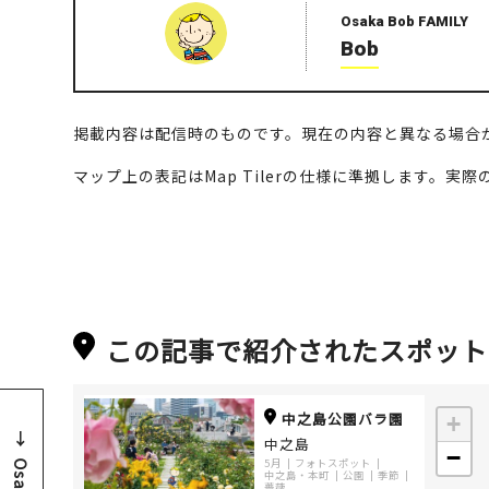
Osaka Bob FAMILY
Bob
掲載内容は配信時のものです。現在の内容と異なる場合
マップ上の表記はMap Tilerの仕様に準拠します。
この記事で紹介されたスポット
中之島公園バラ園
+
中之島
−
5月
フォトスポット
中之島・本町
公園
季節
薔薇