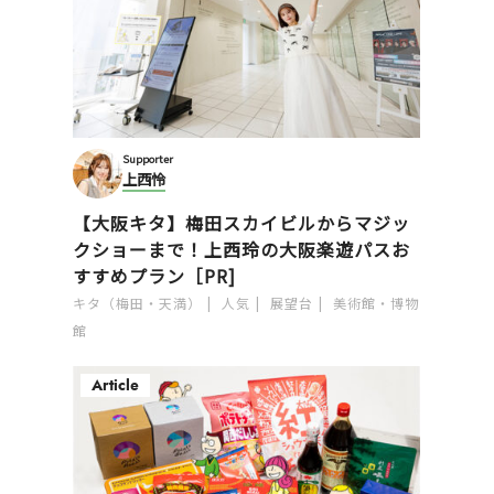
Supporter
上西怜
【大阪キタ】梅田スカイビルからマジッ
クショーまで！上西玲の大阪楽遊パスお
すすめプラン［PR]
キタ（梅田・天満）
人気
展望台
美術館・博物
館
Article