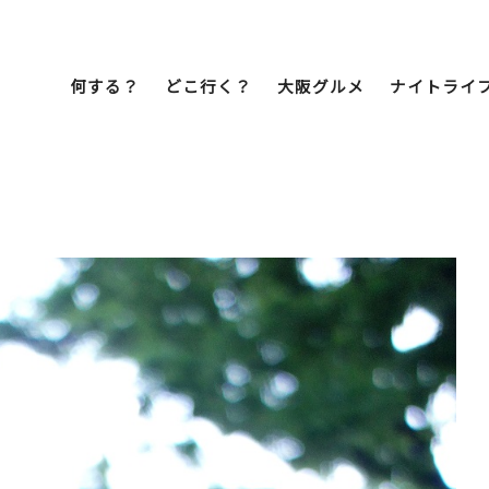
何する？
どこ行く？
大阪グルメ
ナイトライ
Bob Famil
マイプランを作
マイプランをシ
文化・歴史
展望台
ミナミ
こ焼き
居酒屋
ラーメン
（道頓堀・難波・
心斎橋・日本橋）
天王寺・阿倍野・新世界
街歩き
クルーズ
イーツ
カフェ
酒