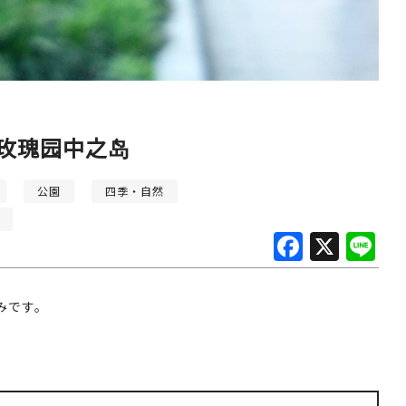
玫瑰园中之岛
公園
四季・自然
F
X
Li
a
n
c
e
です。
e
b
o