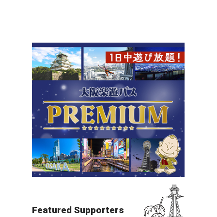
北摂（万博・箕面・ITM）
夜景
すべての目的地を見る
Featured Supporters