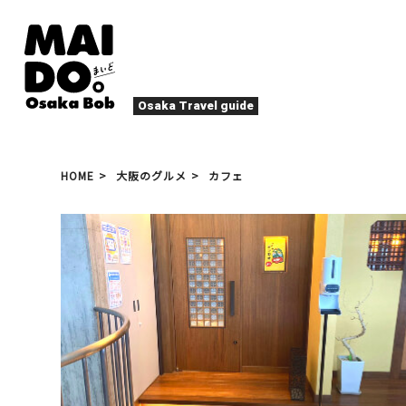
Osaka Travel guide
大阪グルメ
祭
HOME
大阪のグルメ
カフェ
ナイトライフ
イベント
エンターテイメント
四季・自然
ローカルフード
た
アクティビティ
宿泊
キタ（梅田・北新地）
文化・歴史
大阪人
癒やし
その他
アート
春
夏
秋
冬
焼肉
ス
スポーツ