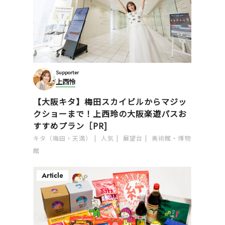
Supporter
上西怜
【大阪キタ】梅田スカイビルからマジッ
クショーまで！上西玲の大阪楽遊パスお
すすめプラン［PR]
キタ（梅田・天満）
人気
展望台
美術館・博物
館
Article