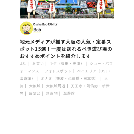
Osaka Bob FAMILY
Bob
地元メディアが推す大阪の人気・定番ス
ポット15選！一度は訪れるべき遊び場の
おすすめポイントを紹介します
USJ
お笑い
キタ（梅田・天満）
ショー・パフ
ォーマンス
フォトスポット
ベイエリア（USJ・
海遊館）
ミナミ（難波・心斎橋・日本橋）
人
気
大阪城
大阪城周辺
天王寺・阿倍野・新世
界
展望台
建造物
海遊館