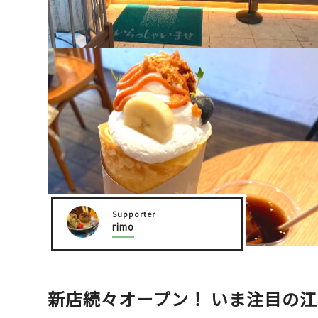
大阪城周辺
堺・泉北
Supporter
rimo
新店続々オープン！ いま注目の