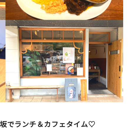
ベイエリア
（USJ・海遊館）
新大阪・十三
天神祭り
建造物
泉南
（KIX・りんくう・岸和田）
その他
江坂でランチ＆カフェタイム♡