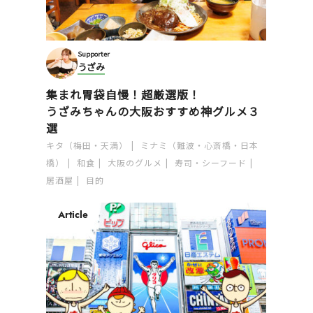
Supporter
うざみ
集まれ胃袋自慢！超厳選版！
うざみちゃんの大阪おすすめ神グルメ３
選
キタ（梅田・天満）
ミナミ（難波・心斎橋・日本
橋）
和食
大阪のグルメ
寿司・シーフード
居酒屋
目的
Article