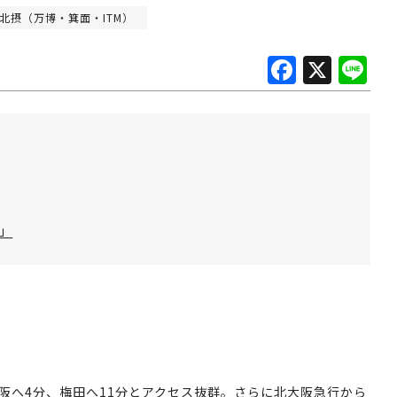
北摂（万博・箕面・ITM）
F
X
Li
a
n
c
e
e
b
o
o
店」
k
新大阪へ4分、梅田へ11分とアクセス抜群。さらに北大阪急行から